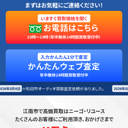
まずはお気軽にご連絡ください！
いますぐ買取価格を聞く
お電話はこちら
10時～19時（年中無休24時間買取受付中）
入力かんたん1分で査定
かんたんウェブ査定
年中無休24時間買取受付中
ディオ買取査定依頼がありました。
札幌市
楽器買取査定
2026年8月6日
江南市で高価買取はニーゴ・リユース
たくさんのお客様にご利用頂き、おかげさまで