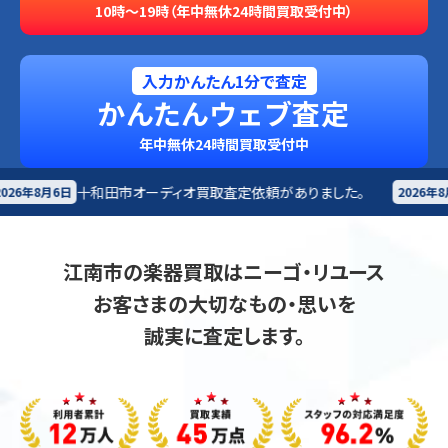
10時～19時（年中無休24時間買取受付中）
入力かんたん1分で査定
かんたんウェブ査定
年中無休24時間買取受付中
ディオ買取査定依頼がありました。
札幌市
楽器買取査定
2026年8月6日
江南市の楽器買取はニーゴ・リユース
お客さまの大切なもの・思いを
誠実に査定します。