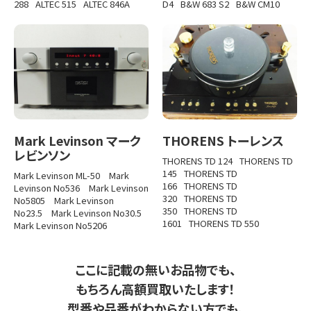
288
ALTEC 515
ALTEC 846A
D4
B&W 683 S2
B&W CM10
Mark Levinson マーク
THORENS トーレンス
レビンソン
THORENS TD 124
THORENS TD
145
THORENS TD
Mark Levinson ML-50
Mark
166
THORENS TD
Levinson No536
Mark Levinson
320
THORENS TD
No5805
Mark Levinson
350
THORENS TD
No23.5
Mark Levinson No30.5
1601
THORENS TD 550
Mark Levinson No5206
ここに記載の無いお品物でも、
もちろん高額買取いたします！
型番や品番がわからない方でも、