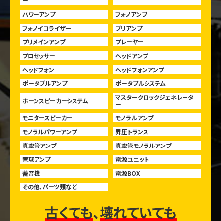
ー
パワーアンプ
フォノアンプ
フォノイコライザー
プリアンプ
プリメインアンプ
プレーヤー
プロセッサー
ヘッドアンプ
ヘッドフォン
ヘッドフォンアンプ
ポータブルアンプ
ポータブルシステム
マスタークロックジェネレータ
ホーンスピーカーシステム
ー
モニタースピーカー
モノラルアンプ
モノラルパワーアンプ
昇圧トランス
真空管アンプ
真空管モノラルアンプ
管球アンプ
電源ユニット
蓄音機
電源BOX
その他、パーツ類など
古くても
、
壊れていても