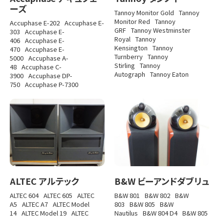
ーズ
Tannoy Monitor Gold
Tannoy
Monitor Red
Tannoy
Accuphase E-202
Accuphase E-
GRF
Tannoy Westminster
303
Accuphase E-
Royal
Tannoy
406
Accuphase E-
Kensington
Tannoy
470
Accuphase E-
Turnberry
Tannoy
5000
Accuphase A-
Stirling
Tannoy
48
Accuphase C-
Autograph
Tannoy Eaton
3900
Accuphase DP-
750
Accuphase P-7300
ALTEC アルテック
B&W ビーアンドダブリュ
ALTEC 604
ALTEC 605
ALTEC
B&W 801
B&W 802
B&W
A5
ALTEC A7
ALTEC Model
803
B&W 805
B&W
14
ALTEC Model 19
ALTEC
Nautilus
B&W 804 D4
B&W 805