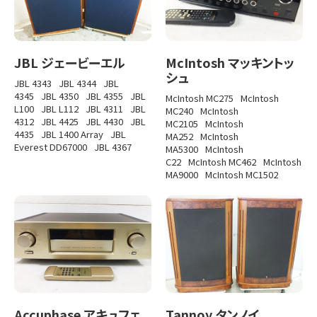
JBL ジェービーエル
McIntosh マッキントッ
シュ
JBL 4343
JBL 4344
JBL
4345
JBL 4350
JBL 4355
JBL
McIntosh MC275
McIntosh
L100
JBL L112
JBL 4311
JBL
MC240
McIntosh
4312
JBL 4425
JBL 4430
JBL
MC2105
McIntosh
4435
JBL 1400 Array
JBL
MA252
McIntosh
Everest DD67000
JBL 4367
MA5300
McIntosh
C22
McIntosh MC462
McIntosh
MA9000
McIntosh MC1502
Accuphase アキュフェ
Tannoy タンノイ