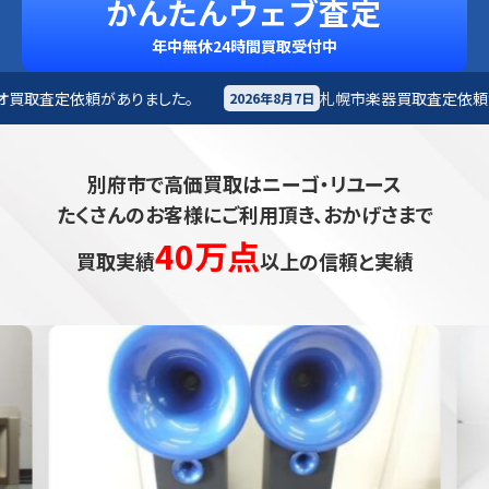
かんたんウェブ査定
年中無休24時間買取受付中
した。
札幌市
楽器買取査定依頼がありました。
2026年8月7日
20
別府市で高価買取はニーゴ・リユース
たくさんのお客様にご利用頂き、おかげさまで
40万点
買取実績
以上の信頼と実績