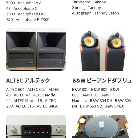
Turnberry
Tannoy
5000
Accuphase A-
Stirling
Tannoy
48
Accuphase C-
Autograph
Tannoy Eaton
3900
Accuphase DP-
750
Accuphase P-7300
ALTEC アルテック
B&W ビーアンドダブリュ
ALTEC 604
ALTEC 605
ALTEC
B&W 801
B&W 802
B&W
A5
ALTEC A7
ALTEC Model
803
B&W 805
B&W
14
ALTEC Model 19
ALTEC
Nautilus
B&W 804 D4
B&W 805
288
ALTEC 515
ALTEC 846A
D4
B&W 683 S2
B&W CM10