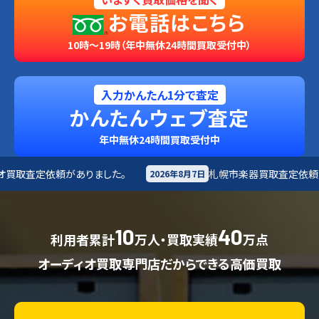
お電話はこちら
10時～19時（年中無休24時間買取受付中）
入力かんたん1分で査定
かんたんウェブ査定
年中無休24時間買取受付中
した。
札幌市
楽器買取査定依頼がありました。
2026年8月7日
20
10
40
利用者累計
万人・買取実績
万点
オーディオ買取専門店だからできる高価買取