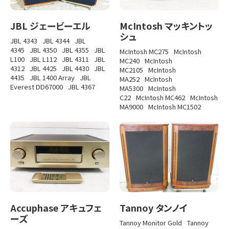
JBL ジェービーエル
McIntosh マッキントッ
シュ
JBL 4343
JBL 4344
JBL
4345
JBL 4350
JBL 4355
JBL
McIntosh MC275
McIntosh
L100
JBL L112
JBL 4311
JBL
MC240
McIntosh
4312
JBL 4425
JBL 4430
JBL
MC2105
McIntosh
4435
JBL 1400 Array
JBL
MA252
McIntosh
Everest DD67000
JBL 4367
MA5300
McIntosh
C22
McIntosh MC462
McIntosh
MA9000
McIntosh MC1502
Accuphase アキュフェ
Tannoy タンノイ
ーズ
Tannoy Monitor Gold
Tannoy