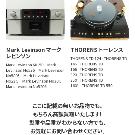
Mark Levinson マーク
THORENS トーレンス
レビンソン
THORENS TD 124
THORENS TD
145
THORENS TD
Mark Levinson ML-50
Mark
166
THORENS TD
Levinson No536
Mark Levinson
320
THORENS TD
No5805
Mark Levinson
350
THORENS TD
No23.5
Mark Levinson No30.5
1601
THORENS TD 550
Mark Levinson No5206
ここに記載の無いお品物でも、
もちろん高額買取いたします！
型番や品番がわからない方でも、
お気軽にお問い合わせください。