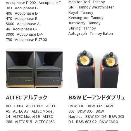
Monitor Red
Tannoy
Accuphase E-202
Accuphase E-
GRF
Tannoy Westminster
303
Accuphase E-
Royal
Tannoy
406
Accuphase E-
Kensington
Tannoy
470
Accuphase E-
Turnberry
Tannoy
5000
Accuphase A-
Stirling
Tannoy
48
Accuphase C-
Autograph
Tannoy Eaton
3900
Accuphase DP-
750
Accuphase P-7300
ALTEC アルテック
B&W ビーアンドダブリュ
ALTEC 604
ALTEC 605
ALTEC
B&W 801
B&W 802
B&W
A5
ALTEC A7
ALTEC Model
803
B&W 805
B&W
14
ALTEC Model 19
ALTEC
Nautilus
B&W 804 D4
B&W 805
288
ALTEC 515
ALTEC 846A
D4
B&W 683 S2
B&W CM10