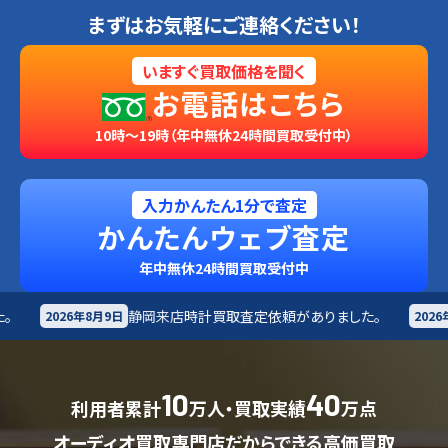
まずはお気軽にご連絡ください！
いますぐ買取価格を聞く
お電話はこちら
10時～19時（年中無休24時間買取受付中）
入力かんたん1分で査定
かんたんウェブ査定
年中無休24時間買取受付中
岡来店
時計買取査定依頼がありました。
青森市
オーディ
2026年8月9日
10
40
利用者累計
万人・買取実績
万点
オーディオ買取専門店だからできる高価買取