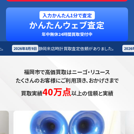
入力かんたん1分で査定
かんたんウェブ査定
年中無休24時間買取受付中
岡来店
時計買取査定依頼がありました。
青森市
オーディ
2026年8月9日
福岡市で高価買取はニーゴ・リユース
たくさんのお客様にご利用頂き、おかげさまで
40万点
買取実績
以上の信頼と実績