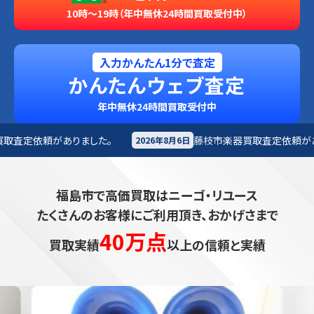
10時～19時（年中無休24時間買取受付中）
入力かんたん1分で査定
かんたんウェブ査定
年中無休24時間買取受付中
藤枝市
楽器買取査定依頼がありました。
2026年8月6日
2026年8月6日
福島市で高価買取はニーゴ・リユース
たくさんのお客様にご利用頂き、おかげさまで
40万点
買取実績
以上の信頼と実績