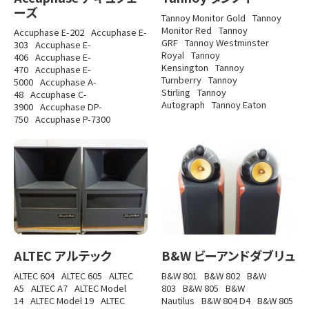
ーズ
Tannoy Monitor Gold
Tannoy
Monitor Red
Tannoy
Accuphase E-202
Accuphase E-
GRF
Tannoy Westminster
303
Accuphase E-
Royal
Tannoy
406
Accuphase E-
Kensington
Tannoy
470
Accuphase E-
Turnberry
Tannoy
5000
Accuphase A-
Stirling
Tannoy
48
Accuphase C-
Autograph
Tannoy Eaton
3900
Accuphase DP-
750
Accuphase P-7300
ALTEC アルテック
B&W ビーアンドダブリュ
ALTEC 604
ALTEC 605
ALTEC
B&W 801
B&W 802
B&W
A5
ALTEC A7
ALTEC Model
803
B&W 805
B&W
14
ALTEC Model 19
ALTEC
Nautilus
B&W 804 D4
B&W 805