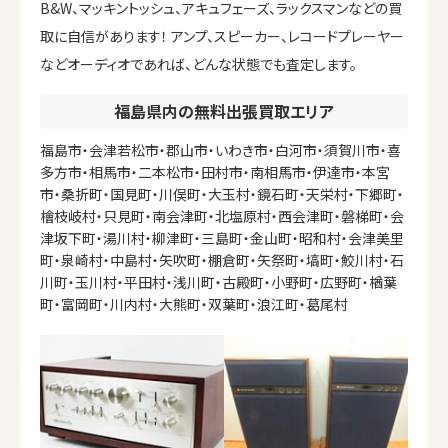
B&W、マッキントッシュ、アキュフェーズ、ラックスマンなどの買
取に自信があります！ アンプ、スピーカー、レコードプレーヤー
などオーディオであれば、どんな状態でも査定します。
福島県内の無料出張買取エリア
福島市・会津若松市・郡山市・いわき市・白河市・須賀川市・喜
多方市・相馬市・二本松市・田村市・南相馬市・伊達市・本宮
市・桑折町・国見町・川俣町・大玉村・鏡石町・天栄村・下郷町・
檜枝岐村・只見町・南会津町・北塩原村・西会津町・磐梯町・会
津坂下町・湯川村・柳津町・三島町・金山町・昭和村・会津美里
町・泉崎村・中島村・矢吹町・棚倉町・矢祭町・塙町・鮫川村・石
川町・玉川村・平田村・浅川町・古殿町・小野町・広野町・楢葉
町・富岡町・川内村・大熊町・双葉町・浪江町・葛尾村