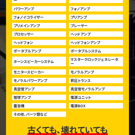
ー
パワーアンプ
フォノアンプ
フォノイコライザー
プリアンプ
プリメインアンプ
プレーヤー
プロセッサー
ヘッドアンプ
ヘッドフォン
ヘッドフォンアンプ
ポータブルアンプ
ポータブルシステム
マスタークロックジェネレータ
ホーンスピーカーシステム
ー
モニタースピーカー
モノラルアンプ
モノラルパワーアンプ
昇圧トランス
真空管アンプ
真空管モノラルアンプ
管球アンプ
電源ユニット
蓄音機
電源BOX
その他、パーツ類など
古くても
、
壊れていても