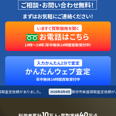
ご相談・お問い合わせ無料！
まずはお気軽にご連絡ください！
いますぐ買取価格を聞く
お電話はこちら
10時～19時（年中無休24時間買取受付中）
入力かんたん1分で査定
かんたんウェブ査定
年中無休24時間買取受付中
藤枝市
楽器買取査定依頼がありました。
2026年8月6日
2026年8月6日
10
40
利用者累計
万人・買取実績
万点