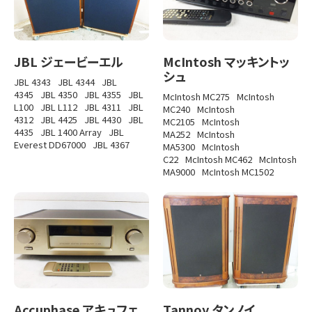
JBL ジェービーエル
McIntosh マッキントッ
シュ
JBL 4343
JBL 4344
JBL
4345
JBL 4350
JBL 4355
JBL
McIntosh MC275
McIntosh
L100
JBL L112
JBL 4311
JBL
MC240
McIntosh
4312
JBL 4425
JBL 4430
JBL
MC2105
McIntosh
4435
JBL 1400 Array
JBL
MA252
McIntosh
Everest DD67000
JBL 4367
MA5300
McIntosh
C22
McIntosh MC462
McIntosh
MA9000
McIntosh MC1502
Accuphase アキュフェ
Tannoy タンノイ