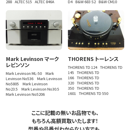
288
ALTEC 515
ALTEC 846A
D4
B&W 683 S2
B&W CM10
Mark Levinson マーク
THORENS トーレンス
レビンソン
THORENS TD 124
THORENS TD
145
THORENS TD
Mark Levinson ML-50
Mark
166
THORENS TD
Levinson No536
Mark Levinson
320
THORENS TD
No5805
Mark Levinson
350
THORENS TD
No23.5
Mark Levinson No30.5
1601
THORENS TD 550
Mark Levinson No5206
ここに記載の無いお品物でも、
もちろん高額買取いたします！
型番や品番がわからない方でも、