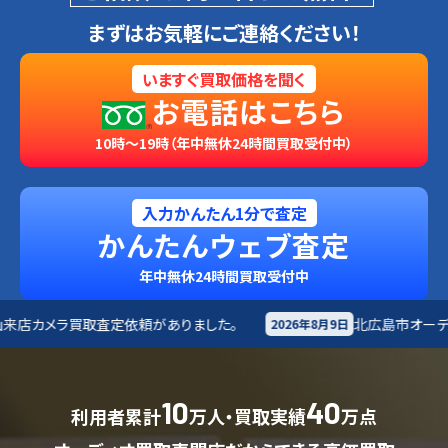
まずはお気軽にご連絡ください！
いますぐ買取価格を聞く
お電話はこちら
10時～19時（年中無休24時間買取受付中）
入力かんたん1分で査定
かんたんウェブ査定
年中無休24時間買取受付中
頼がありました。
北広島市
オーディオ買取査定依頼があ
2026年8月9日
10
40
利用者累計
万人・買取実績
万点