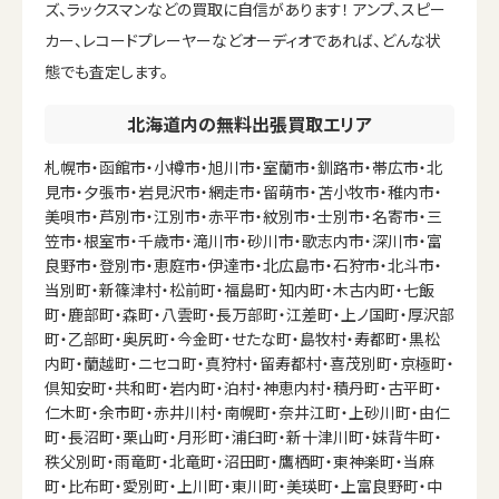
ズ、ラックスマンなどの買取に自信があります！ アンプ、スピー
カー、レコードプレーヤーなどオーディオであれば、どんな状
態でも査定します。
北海道内の無料出張買取エリア
札幌市・函館市・小樽市・旭川市・室蘭市・釧路市・帯広市・北
見市・夕張市・岩見沢市・網走市・留萌市・苫小牧市・稚内市・
美唄市・芦別市・江別市・赤平市・紋別市・士別市・名寄市・三
笠市・根室市・千歳市・滝川市・砂川市・歌志内市・深川市・富
良野市・登別市・恵庭市・伊達市・北広島市・石狩市・北斗市・
当別町・新篠津村・松前町・福島町・知内町・木古内町・七飯
町・鹿部町・森町・八雲町・長万部町・江差町・上ノ国町・厚沢部
町・乙部町・奥尻町・今金町・せたな町・島牧村・寿都町・黒松
内町・蘭越町・ニセコ町・真狩村・留寿都村・喜茂別町・京極町・
倶知安町・共和町・岩内町・泊村・神恵内村・積丹町・古平町・
仁木町・余市町・赤井川村・南幌町・奈井江町・上砂川町・由仁
町・長沼町・栗山町・月形町・浦臼町・新十津川町・妹背牛町・
秩父別町・雨竜町・北竜町・沼田町・鷹栖町・東神楽町・当麻
町・比布町・愛別町・上川町・東川町・美瑛町・上富良野町・中