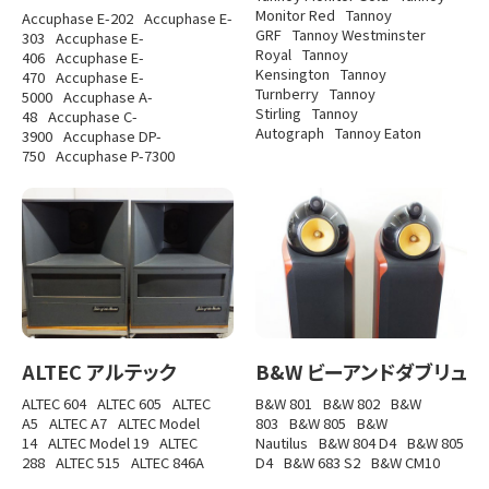
Monitor Red
Tannoy
Accuphase E-202
Accuphase E-
GRF
Tannoy Westminster
303
Accuphase E-
Royal
Tannoy
406
Accuphase E-
Kensington
Tannoy
470
Accuphase E-
Turnberry
Tannoy
5000
Accuphase A-
Stirling
Tannoy
48
Accuphase C-
Autograph
Tannoy Eaton
3900
Accuphase DP-
750
Accuphase P-7300
ALTEC アルテック
B&W ビーアンドダブリュ
ALTEC 604
ALTEC 605
ALTEC
B&W 801
B&W 802
B&W
A5
ALTEC A7
ALTEC Model
803
B&W 805
B&W
14
ALTEC Model 19
ALTEC
Nautilus
B&W 804 D4
B&W 805
288
ALTEC 515
ALTEC 846A
D4
B&W 683 S2
B&W CM10