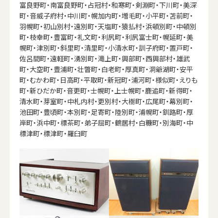
富良野町・南富良野町・占冠村・和寒町・剣淵町・下川町・美深
町・音威子府村・中川町・幌加内町・増毛町・小平町・苫前町・
羽幌町・初山別村・遠別町・天塩町・猿払村・浜頓別町・中頓別
町・枝幸町・豊富町・礼文町・利尻町・利尻富士町・幌延町・美
幌町・津別町・斜里町・清里町・小清水町・訓子府町・置戸町・
佐呂間町・遠軽町・湧別町・滝上町・興部町・西興部村・雄武
町・大空町・豊浦町・壮瞥町・白老町・厚真町・洞爺湖町・安平
町・むかわ町・日高町・平取町・新冠町・浦河町・様似町・えりも
町・新ひだか町・音更町・士幌町・上士幌町・鹿追町・新得町・
清水町・芽室町・中札内村・更別村・大樹町・広尾町・幕別町・
池田町・豊頃町・本別町・足寄町・陸別町・浦幌町・釧路町・厚
岸町・浜中町・標茶町・弟子屈町・鶴居村・白糠町・別海町・中
標津町・標津町・羅臼町