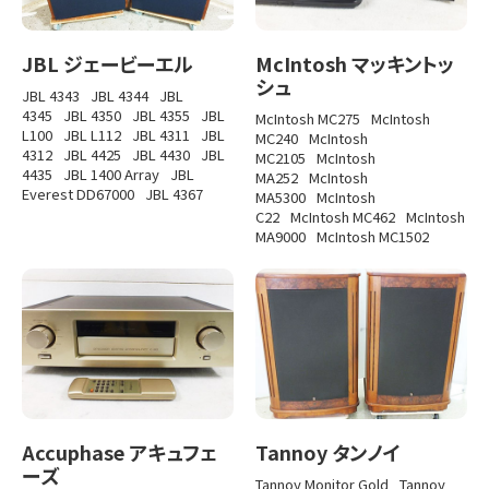
JBL ジェービーエル
McIntosh マッキントッ
シュ
JBL 4343
JBL 4344
JBL
4345
JBL 4350
JBL 4355
JBL
McIntosh MC275
McIntosh
L100
JBL L112
JBL 4311
JBL
MC240
McIntosh
4312
JBL 4425
JBL 4430
JBL
MC2105
McIntosh
4435
JBL 1400 Array
JBL
MA252
McIntosh
Everest DD67000
JBL 4367
MA5300
McIntosh
C22
McIntosh MC462
McIntosh
MA9000
McIntosh MC1502
Accuphase アキュフェ
Tannoy タンノイ
ーズ
Tannoy Monitor Gold
Tannoy