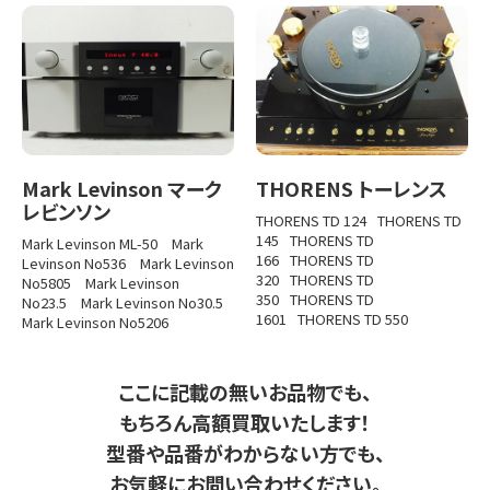
Mark Levinson マーク
THORENS トーレンス
レビンソン
THORENS TD 124
THORENS TD
145
THORENS TD
Mark Levinson ML-50
Mark
166
THORENS TD
Levinson No536
Mark Levinson
320
THORENS TD
No5805
Mark Levinson
350
THORENS TD
No23.5
Mark Levinson No30.5
1601
THORENS TD 550
Mark Levinson No5206
ここに記載の無いお品物でも、
もちろん高額買取いたします！
型番や品番がわからない方でも、
お気軽にお問い合わせください。