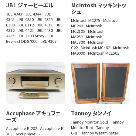
JBL ジェービーエル
McIntosh マッキントッ
シュ
JBL 4343
JBL 4344
JBL
4345
JBL 4350
JBL 4355
JBL
McIntosh MC275
McIntosh
L100
JBL L112
JBL 4311
JBL
MC240
McIntosh
4312
JBL 4425
JBL 4430
JBL
MC2105
McIntosh
4435
JBL 1400 Array
JBL
MA252
McIntosh
Everest DD67000
JBL 4367
MA5300
McIntosh
C22
McIntosh MC462
McIntosh
MA9000
McIntosh MC1502
Accuphase アキュフェ
Tannoy タンノイ
ーズ
Tannoy Monitor Gold
Tannoy
Monitor Red
Tannoy
Accuphase E-202
Accuphase E-
GRF
Tannoy Westminster
303
Accuphase E-