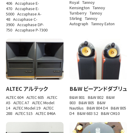
Royal
Tannoy
406
Accuphase E-
Kensington
Tannoy
470
Accuphase E-
Turnberry
Tannoy
5000
Accuphase A-
Stirling
Tannoy
48
Accuphase C-
Autograph
Tannoy Eaton
3900
Accuphase DP-
750
Accuphase P-7300
ALTEC アルテック
B&W ビーアンドダブリュ
ALTEC 604
ALTEC 605
ALTEC
B&W 801
B&W 802
B&W
A5
ALTEC A7
ALTEC Model
803
B&W 805
B&W
14
ALTEC Model 19
ALTEC
Nautilus
B&W 804 D4
B&W 805
288
ALTEC 515
ALTEC 846A
D4
B&W 683 S2
B&W CM10