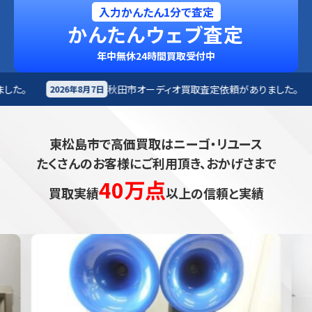
入力かんたん1分で査定
かんたんウェブ査定
年中無休24時間買取受付中
秋田市
オーディオ買取査定依頼がありました。
富士宮市
2026年8月7日
東松島市で高価買取はニーゴ・リユース
たくさんのお客様にご利用頂き、おかげさまで
40万点
買取実績
以上の信頼と実績