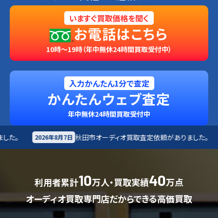
いますぐ買取価格を聞く
お電話はこちら
10時～19時（年中無休24時間買取受付中）
入力かんたん1分で査定
かんたんウェブ査定
年中無休24時間買取受付中
秋田市
オーディオ買取査定依頼がありました。
富士宮市
2026年8月7日
10
40
利用者累計
万人・買取実績
万点
オーディオ買取専門店だからできる高価買取