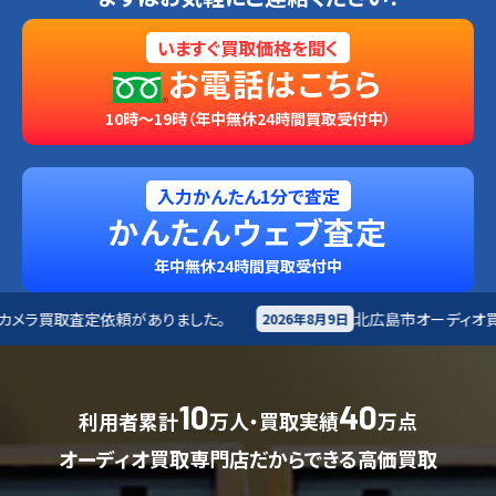
いますぐ買取価格を聞く
お電話はこちら
10時～19時（年中無休24時間買取受付中）
入力かんたん1分で査定
かんたんウェブ査定
年中無休24時間買取受付中
りました。
北広島市
オーディオ買取査定依頼がありまし
2026年8月9日
10
40
利用者累計
万人・買取実績
万点
オーディオ買取専門店だからできる高価買取