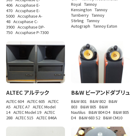
Royal
Tannoy
406
Accuphase E-
Kensington
Tannoy
470
Accuphase E-
Turnberry
Tannoy
5000
Accuphase A-
Stirling
Tannoy
48
Accuphase C-
Autograph
Tannoy Eaton
3900
Accuphase DP-
750
Accuphase P-7300
ALTEC アルテック
B&W ビーアンドダブリュ
ALTEC 604
ALTEC 605
ALTEC
B&W 801
B&W 802
B&W
A5
ALTEC A7
ALTEC Model
803
B&W 805
B&W
14
ALTEC Model 19
ALTEC
Nautilus
B&W 804 D4
B&W 805
288
ALTEC 515
ALTEC 846A
D4
B&W 683 S2
B&W CM10