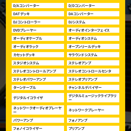
D/Aコンバーター
D/Dコンバーター
DATデッキ
DAコンバーター
DJコントローラー
DJシステム
DVDプレーヤー
オーディオインターフェイス
オーディオケーブル
オーディオシステム
オーディオラック
オープンリールデッキ
カセットデッキ
サラウンドシステム
スタジオシステム
ステレオアンプ
ステレオコントロールアンプ
ステレオコントロールセンタ
ステレオパワーアンプ
ステレオプリアンプ
ターンテーブル
チャンネルデバイザー
デジタルミュージックライブラリ
デジタルイコライザ
ー
ネットワークオーディオプレーヤ
ネットワークプレーヤー
ー
パワーアンプ
フォノアンプ
フォノイコライザー
プリアンプ