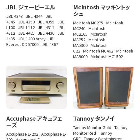
JBL ジェービーエル
McIntosh マッキントッ
シュ
JBL 4343
JBL 4344
JBL
4345
JBL 4350
JBL 4355
JBL
McIntosh MC275
McIntosh
L100
JBL L112
JBL 4311
JBL
MC240
McIntosh
4312
JBL 4425
JBL 4430
JBL
MC2105
McIntosh
4435
JBL 1400 Array
JBL
MA252
McIntosh
Everest DD67000
JBL 4367
MA5300
McIntosh
C22
McIntosh MC462
McIntosh
MA9000
McIntosh MC1502
Accuphase アキュフェ
Tannoy タンノイ
ーズ
Tannoy Monitor Gold
Tannoy
Monitor Red
Tannoy
Accuphase E-202
Accuphase E-
GRF
Tannoy Westminster
303
Accuphase E-