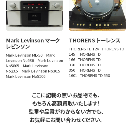
Mark Levinson マーク
THORENS トーレンス
レビンソン
THORENS TD 124
THORENS TD
145
THORENS TD
Mark Levinson ML-50
Mark
166
THORENS TD
Levinson No536
Mark Levinson
320
THORENS TD
No5805
Mark Levinson
350
THORENS TD
No23.5
Mark Levinson No30.5
1601
THORENS TD 550
Mark Levinson No5206
ここに記載の無いお品物でも、
もちろん高額買取いたします！
型番や品番がわからない方でも、
お気軽にお問い合わせください。