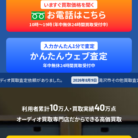
いますぐ買取価格を聞く
お電話はこちら
10時～19時（年中無休24時間買取受付中）
入力かんたん1分で査定
かんたんウェブ査定
年中無休24時間買取受付中
りました。
滝沢市
その他買取査定依頼がありました。
2026年8月9日
10
40
利用者累計
万人・買取実績
万点
オーディオ買取専門店だからできる高価買取