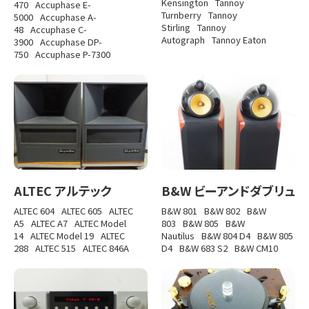
Kensington
Tannoy
470
Accuphase E-
Turnberry
Tannoy
5000
Accuphase A-
Stirling
Tannoy
48
Accuphase C-
Autograph
Tannoy Eaton
3900
Accuphase DP-
750
Accuphase P-7300
ALTEC アルテック
B&W ビーアンドダブリュ
ALTEC 604
ALTEC 605
ALTEC
B&W 801
B&W 802
B&W
A5
ALTEC A7
ALTEC Model
803
B&W 805
B&W
14
ALTEC Model 19
ALTEC
Nautilus
B&W 804 D4
B&W 805
288
ALTEC 515
ALTEC 846A
D4
B&W 683 S2
B&W CM10