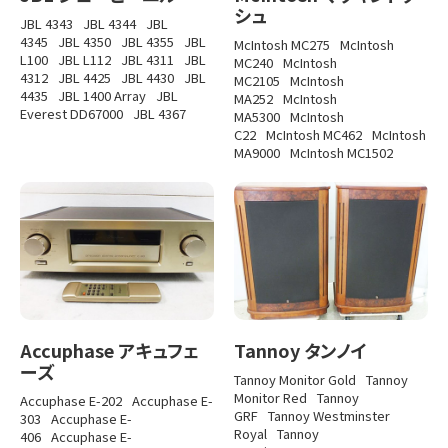
シュ
JBL 4343
JBL 4344
JBL
4345
JBL 4350
JBL 4355
JBL
McIntosh MC275
McIntosh
L100
JBL L112
JBL 4311
JBL
MC240
McIntosh
4312
JBL 4425
JBL 4430
JBL
MC2105
McIntosh
4435
JBL 1400 Array
JBL
MA252
McIntosh
Everest DD67000
JBL 4367
MA5300
McIntosh
C22
McIntosh MC462
McIntosh
MA9000
McIntosh MC1502
Accuphase アキュフェ
Tannoy タンノイ
ーズ
Tannoy Monitor Gold
Tannoy
Monitor Red
Tannoy
Accuphase E-202
Accuphase E-
GRF
Tannoy Westminster
303
Accuphase E-
Royal
Tannoy
406
Accuphase E-