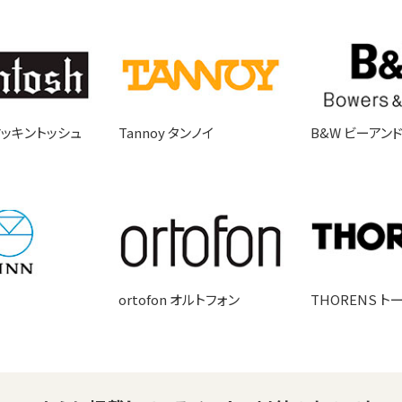
 マッキントッシュ
Tannoy タンノイ
B&W ビーアン
ortofon オルトフォン
THORENS ト