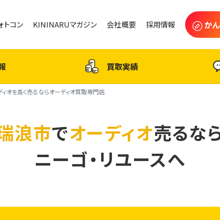
かん
フォトコン
KININARUマガジン
会社概要
採用情報
報
買取実績
ディオを高く売るならオーディオ買取専門店
瑞浪市
で
オーディオ
売るな
ニーゴ・リユースへ