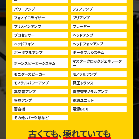
ー
パワーアンプ
フォノアンプ
フォノイコライザー
プリアンプ
プリメインアンプ
プレーヤー
プロセッサー
ヘッドアンプ
ヘッドフォン
ヘッドフォンアンプ
ポータブルアンプ
ポータブルシステム
マスタークロックジェネレータ
ホーンスピーカーシステム
ー
モニタースピーカー
モノラルアンプ
モノラルパワーアンプ
昇圧トランス
真空管アンプ
真空管モノラルアンプ
管球アンプ
電源ユニット
蓄音機
電源BOX
その他、パーツ類など
古くても
、
壊れていても