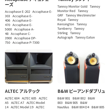
ーズ
Tannoy Monitor Gold
Tannoy
Monitor Red
Tannoy
Accuphase E-202
Accuphase E-
GRF
Tannoy Westminster
303
Accuphase E-
Royal
Tannoy
406
Accuphase E-
Kensington
Tannoy
470
Accuphase E-
Turnberry
Tannoy
5000
Accuphase A-
Stirling
Tannoy
48
Accuphase C-
Autograph
Tannoy Eaton
3900
Accuphase DP-
750
Accuphase P-7300
ALTEC アルテック
B&W ビーアンドダブリュ
ALTEC 604
ALTEC 605
ALTEC
B&W 801
B&W 802
B&W
A5
ALTEC A7
ALTEC Model
803
B&W 805
B&W
14
ALTEC Model 19
ALTEC
Nautilus
B&W 804 D4
B&W 805