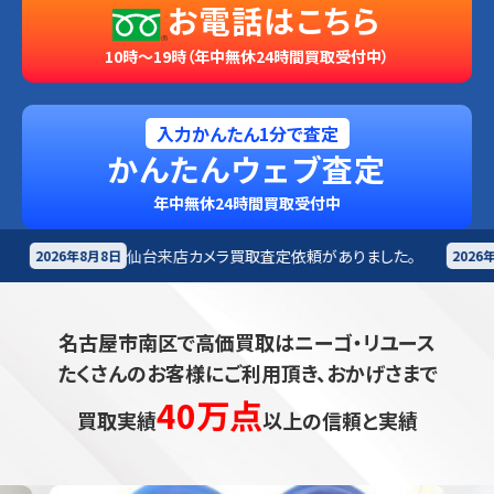
お電話はこちら
10時～19時（年中無休24時間買取受付中）
入力かんたん1分で査定
かんたんウェブ査定
年中無休24時間買取受付中
来店
カメラ買取査定依頼がありました。
札幌市
カメラ買
2026年8月8日
名古屋市南区で高価買取はニーゴ・リユース
たくさんのお客様にご利用頂き、おかげさまで
40万点
買取実績
以上の信頼と実績