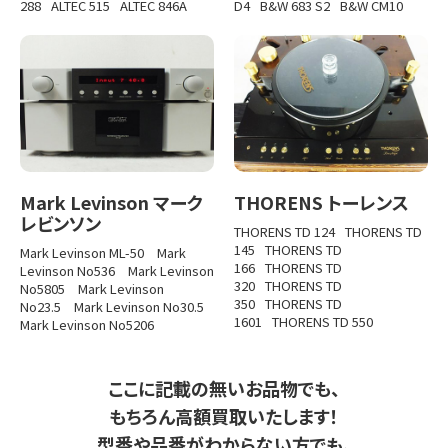
288
ALTEC 515
ALTEC 846A
D4
B&W 683 S2
B&W CM10
Mark Levinson マーク
THORENS トーレンス
レビンソン
THORENS TD 124
THORENS TD
145
THORENS TD
Mark Levinson ML-50
Mark
166
THORENS TD
Levinson No536
Mark Levinson
320
THORENS TD
No5805
Mark Levinson
350
THORENS TD
No23.5
Mark Levinson No30.5
1601
THORENS TD 550
Mark Levinson No5206
ここに記載の無いお品物でも、
もちろん高額買取いたします！
型番や品番がわからない方でも、