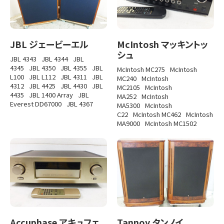
JBL ジェービーエル
McIntosh マッキントッ
シュ
JBL 4343
JBL 4344
JBL
4345
JBL 4350
JBL 4355
JBL
McIntosh MC275
McIntosh
L100
JBL L112
JBL 4311
JBL
MC240
McIntosh
4312
JBL 4425
JBL 4430
JBL
MC2105
McIntosh
4435
JBL 1400 Array
JBL
MA252
McIntosh
Everest DD67000
JBL 4367
MA5300
McIntosh
C22
McIntosh MC462
McIntosh
MA9000
McIntosh MC1502
Accuphase アキュフェ
Tannoy タンノイ