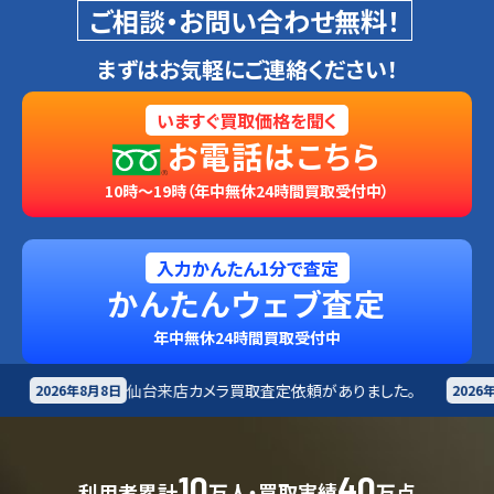
ご相談・お問い合わせ無料！
まずはお気軽にご連絡ください！
いますぐ買取価格を聞く
お電話はこちら
10時～19時（年中無休24時間買取受付中）
入力かんたん1分で査定
かんたんウェブ査定
年中無休24時間買取受付中
来店
カメラ買取査定依頼がありました。
札幌市
カメラ買
2026年8月8日
10
40
利用者累計
万人・買取実績
万点