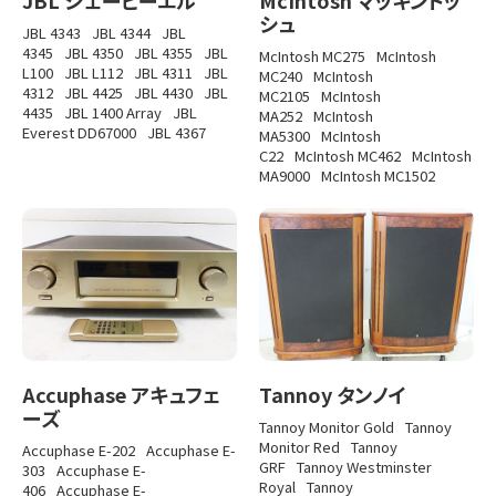
シュ
JBL 4343
JBL 4344
JBL
4345
JBL 4350
JBL 4355
JBL
McIntosh MC275
McIntosh
L100
JBL L112
JBL 4311
JBL
MC240
McIntosh
4312
JBL 4425
JBL 4430
JBL
MC2105
McIntosh
4435
JBL 1400 Array
JBL
MA252
McIntosh
Everest DD67000
JBL 4367
MA5300
McIntosh
C22
McIntosh MC462
McIntosh
MA9000
McIntosh MC1502
Accuphase アキュフェ
Tannoy タンノイ
ーズ
Tannoy Monitor Gold
Tannoy
Monitor Red
Tannoy
Accuphase E-202
Accuphase E-
GRF
Tannoy Westminster
303
Accuphase E-
Royal
Tannoy
406
Accuphase E-