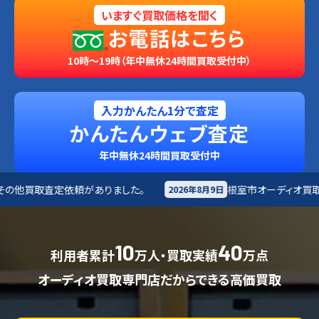
いますぐ買取価格を聞く
お電話はこちら
10時～19時（年中無休24時間買取受付中）
入力かんたん1分で査定
かんたんウェブ査定
年中無休24時間買取受付中
ました。
根室市
オーディオ買取査定依頼がありました。
2026年8月9日
10
40
利用者累計
万人・買取実績
万点
オーディオ買取専門店だからできる高価買取