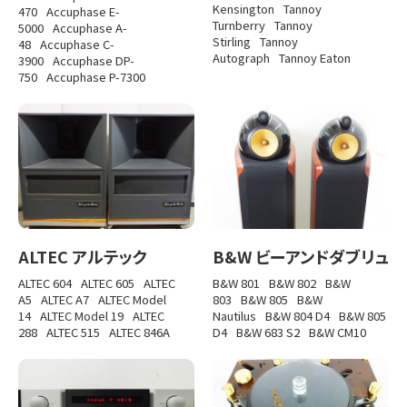
Kensington
Tannoy
470
Accuphase E-
Turnberry
Tannoy
5000
Accuphase A-
Stirling
Tannoy
48
Accuphase C-
Autograph
Tannoy Eaton
3900
Accuphase DP-
750
Accuphase P-7300
ALTEC アルテック
B&W ビーアンドダブリュ
ALTEC 604
ALTEC 605
ALTEC
B&W 801
B&W 802
B&W
A5
ALTEC A7
ALTEC Model
803
B&W 805
B&W
14
ALTEC Model 19
ALTEC
Nautilus
B&W 804 D4
B&W 805
288
ALTEC 515
ALTEC 846A
D4
B&W 683 S2
B&W CM10