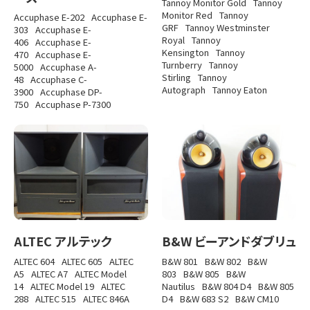
Tannoy Monitor Gold
Tannoy
Monitor Red
Tannoy
Accuphase E-202
Accuphase E-
GRF
Tannoy Westminster
303
Accuphase E-
Royal
Tannoy
406
Accuphase E-
Kensington
Tannoy
470
Accuphase E-
Turnberry
Tannoy
5000
Accuphase A-
Stirling
Tannoy
48
Accuphase C-
Autograph
Tannoy Eaton
3900
Accuphase DP-
750
Accuphase P-7300
ALTEC アルテック
B&W ビーアンドダブリュ
ALTEC 604
ALTEC 605
ALTEC
B&W 801
B&W 802
B&W
A5
ALTEC A7
ALTEC Model
803
B&W 805
B&W
14
ALTEC Model 19
ALTEC
Nautilus
B&W 804 D4
B&W 805
288
ALTEC 515
ALTEC 846A
D4
B&W 683 S2
B&W CM10