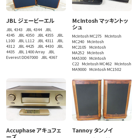
JBL ジェービーエル
McIntosh マッキントッ
シュ
JBL 4343
JBL 4344
JBL
4345
JBL 4350
JBL 4355
JBL
McIntosh MC275
McIntosh
L100
JBL L112
JBL 4311
JBL
MC240
McIntosh
4312
JBL 4425
JBL 4430
JBL
MC2105
McIntosh
4435
JBL 1400 Array
JBL
MA252
McIntosh
Everest DD67000
JBL 4367
MA5300
McIntosh
C22
McIntosh MC462
McIntosh
MA9000
McIntosh MC1502
Accuphase アキュフェ
Tannoy タンノイ
ーズ