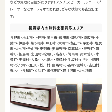
などの買取に自信があります！ アンプ、スピーカー、レコードプ
レーヤーなどオーディオであれば、どんな状態でも査定しま
す。
長野県内の無料出張買取エリア
長野市・松本市・上田市・岡谷市・飯田市・諏訪市・須坂市・小
諸市・伊那市・駒ヶ根市・中野市・大町市・飯山市・茅野市・塩尻
市・佐久市・千曲市・東御市・安曇野市・南箕輪村・辰野町・箕
輪町・飯島町・宮田村・松川町・高森町・阿南町・南木曽町・木
曽町・王滝村・大桑村・木祖村・麻績村・生坂村・山形村・朝日
村・筑北村・池田町・松川村・白馬村・小谷村・坂城町・吉田村・
青木村・長和町・立科町・御代田町・軽井沢町・佐久穂町