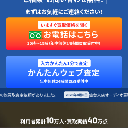
まずはお気軽にご連絡ください！
いますぐ買取価格を聞く
お電話はこちら
10時～19時（年中無休24時間買取受付中）
入力かんたん1分で査定
かんたんウェブ査定
年中無休24時間買取受付中
りました。
仙台来店
オーディオ買取査定依頼がありました
2026年8月6日
10
40
利用者累計
万人・買取実績
万点