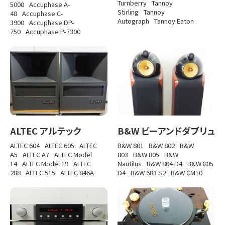
Turnberry
Tannoy
5000
Accuphase A-
Stirling
Tannoy
48
Accuphase C-
Autograph
Tannoy Eaton
3900
Accuphase DP-
750
Accuphase P-7300
ALTEC アルテック
B&W ビーアンドダブリュ
ALTEC 604
ALTEC 605
ALTEC
B&W 801
B&W 802
B&W
A5
ALTEC A7
ALTEC Model
803
B&W 805
B&W
14
ALTEC Model 19
ALTEC
Nautilus
B&W 804 D4
B&W 805
288
ALTEC 515
ALTEC 846A
D4
B&W 683 S2
B&W CM10