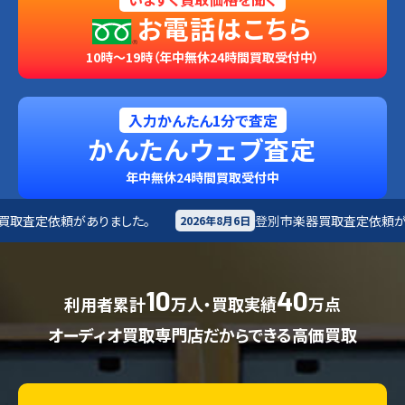
お電話はこちら
10時～19時（年中無休24時間買取受付中）
入力かんたん1分で査定
かんたんウェブ査定
年中無休24時間買取受付中
た。
登別市
楽器買取査定依頼がありました。
2026年8月6日
2026
10
40
利用者累計
万人・買取実績
万点
オーディオ買取専門店だからできる高価買取