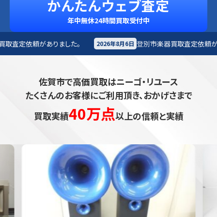
かんたんウェブ査定
年中無休24時間買取受付中
た。
登別市
楽器買取査定依頼がありました。
2026年8月6日
2026
佐賀市で高価買取はニーゴ・リユース
たくさんのお客様にご利用頂き、おかげさまで
40万点
買取実績
以上の信頼と実績