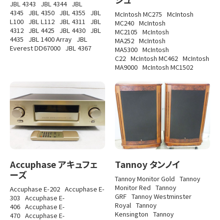
JBL 4343
JBL 4344
JBL
4345
JBL 4350
JBL 4355
JBL
McIntosh MC275
McIntosh
L100
JBL L112
JBL 4311
JBL
MC240
McIntosh
4312
JBL 4425
JBL 4430
JBL
MC2105
McIntosh
4435
JBL 1400 Array
JBL
MA252
McIntosh
Everest DD67000
JBL 4367
MA5300
McIntosh
C22
McIntosh MC462
McIntosh
MA9000
McIntosh MC1502
Accuphase アキュフェ
Tannoy タンノイ
ーズ
Tannoy Monitor Gold
Tannoy
Monitor Red
Tannoy
Accuphase E-202
Accuphase E-
GRF
Tannoy Westminster
303
Accuphase E-
Royal
Tannoy
406
Accuphase E-
Kensington
Tannoy
470
Accuphase E-