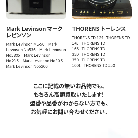
Mark Levinson マーク
THORENS トーレンス
レビンソン
THORENS TD 124
THORENS TD
145
THORENS TD
Mark Levinson ML-50
Mark
166
THORENS TD
Levinson No536
Mark Levinson
320
THORENS TD
No5805
Mark Levinson
350
THORENS TD
No23.5
Mark Levinson No30.5
1601
THORENS TD 550
Mark Levinson No5206
ここに記載の無いお品物でも、
もちろん高額買取いたします！
型番や品番がわからない方でも、
お気軽にお問い合わせください。