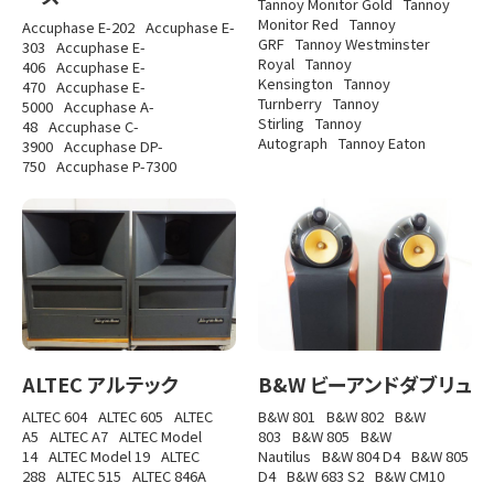
Tannoy Monitor Gold
Tannoy
Monitor Red
Tannoy
Accuphase E-202
Accuphase E-
GRF
Tannoy Westminster
303
Accuphase E-
Royal
Tannoy
406
Accuphase E-
Kensington
Tannoy
470
Accuphase E-
Turnberry
Tannoy
5000
Accuphase A-
Stirling
Tannoy
48
Accuphase C-
Autograph
Tannoy Eaton
3900
Accuphase DP-
750
Accuphase P-7300
ALTEC アルテック
B&W ビーアンドダブリュ
ALTEC 604
ALTEC 605
ALTEC
B&W 801
B&W 802
B&W
A5
ALTEC A7
ALTEC Model
803
B&W 805
B&W
14
ALTEC Model 19
ALTEC
Nautilus
B&W 804 D4
B&W 805
288
ALTEC 515
ALTEC 846A
D4
B&W 683 S2
B&W CM10