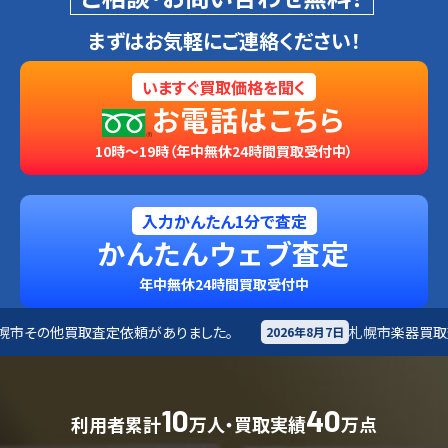
まずはお気軽にご連絡ください！
いますぐ買取価格を聞く
お電話はこちら
10時～19時（年中無休24時間買取受付中）
入力かんたん1分で査定
かんたんウェブ査定
年中無休24時間買取受付中
がありました。
札幌市
楽器買取査定依頼がありました。
2026年8月7日
10
40
利用者累計
万人・買取実績
万点