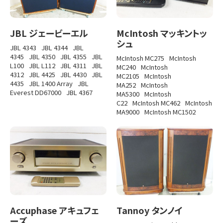
JBL ジェービーエル
McIntosh マッキントッ
シュ
JBL 4343
JBL 4344
JBL
4345
JBL 4350
JBL 4355
JBL
McIntosh MC275
McIntosh
L100
JBL L112
JBL 4311
JBL
MC240
McIntosh
4312
JBL 4425
JBL 4430
JBL
MC2105
McIntosh
4435
JBL 1400 Array
JBL
MA252
McIntosh
Everest DD67000
JBL 4367
MA5300
McIntosh
C22
McIntosh MC462
McIntosh
MA9000
McIntosh MC1502
Accuphase アキュフェ
Tannoy タンノイ
ーズ