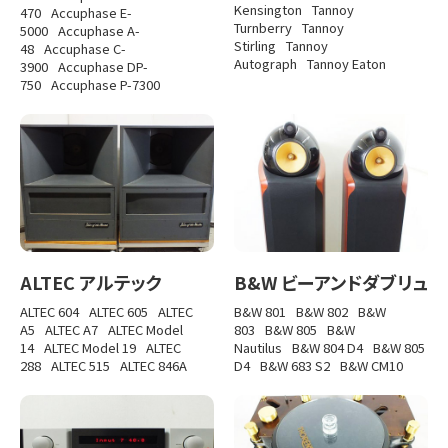
Kensington
Tannoy
470
Accuphase E-
Turnberry
Tannoy
5000
Accuphase A-
Stirling
Tannoy
48
Accuphase C-
Autograph
Tannoy Eaton
3900
Accuphase DP-
750
Accuphase P-7300
ALTEC アルテック
B&W ビーアンドダブリュ
ALTEC 604
ALTEC 605
ALTEC
B&W 801
B&W 802
B&W
A5
ALTEC A7
ALTEC Model
803
B&W 805
B&W
14
ALTEC Model 19
ALTEC
Nautilus
B&W 804 D4
B&W 805
288
ALTEC 515
ALTEC 846A
D4
B&W 683 S2
B&W CM10