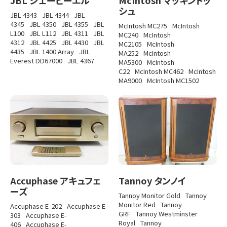
シュ
JBL 4343
JBL 4344
JBL
4345
JBL 4350
JBL 4355
JBL
McIntosh MC275
McIntosh
L100
JBL L112
JBL 4311
JBL
MC240
McIntosh
4312
JBL 4425
JBL 4430
JBL
MC2105
McIntosh
4435
JBL 1400 Array
JBL
MA252
McIntosh
Everest DD67000
JBL 4367
MA5300
McIntosh
C22
McIntosh MC462
McIntosh
MA9000
McIntosh MC1502
Accuphase アキュフェ
Tannoy タンノイ
ーズ
Tannoy Monitor Gold
Tannoy
Monitor Red
Tannoy
Accuphase E-202
Accuphase E-
GRF
Tannoy Westminster
303
Accuphase E-
Royal
Tannoy
406
Accuphase E-