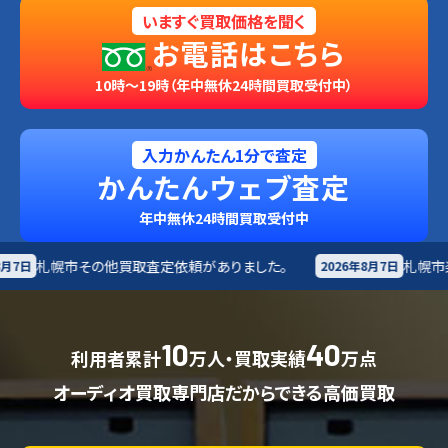
いますぐ買取価格を聞く
お電話はこちら
10時～19時（年中無休24時間買取受付中）
入力かんたん1分で査定
かんたんウェブ査定
年中無休24時間買取受付中
査定依頼がありました。
札幌市
楽器買取査定依頼があり
2026年8月7日
10
40
利用者累計
万人・買取実績
万点
オーディオ買取専門店だからできる高価買取