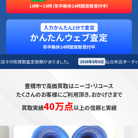
10時～19時（年中無休24時間買取受付中）
入力かんたん1分で査定
かんたんウェブ査定
年中無休24時間買取受付中
がありました。
仙台来店
オーディオ買取査定依頼があり
2026年8月6日
豊橋市で高価買取はニーゴ・リユース
たくさんのお客様にご利用頂き、おかげさまで
40万点
買取実績
以上の信頼と実績