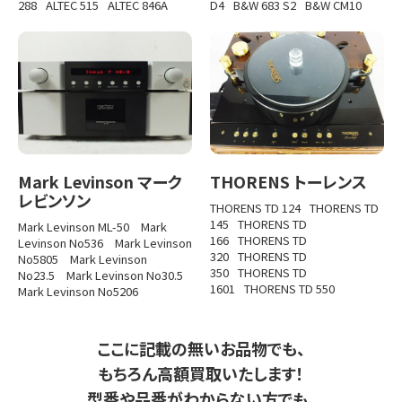
288
ALTEC 515
ALTEC 846A
D4
B&W 683 S2
B&W CM10
Mark Levinson マーク
THORENS トーレンス
レビンソン
THORENS TD 124
THORENS TD
145
THORENS TD
Mark Levinson ML-50
Mark
166
THORENS TD
Levinson No536
Mark Levinson
320
THORENS TD
No5805
Mark Levinson
350
THORENS TD
No23.5
Mark Levinson No30.5
1601
THORENS TD 550
Mark Levinson No5206
ここに記載の無いお品物でも、
もちろん高額買取いたします！
型番や品番がわからない方でも、