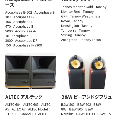
ーズ
Tannoy Monitor Gold
Tannoy
Monitor Red
Tannoy
Accuphase E-202
Accuphase E-
GRF
Tannoy Westminster
303
Accuphase E-
Royal
Tannoy
406
Accuphase E-
Kensington
Tannoy
470
Accuphase E-
Turnberry
Tannoy
5000
Accuphase A-
Stirling
Tannoy
48
Accuphase C-
Autograph
Tannoy Eaton
3900
Accuphase DP-
750
Accuphase P-7300
ALTEC アルテック
B&W ビーアンドダブリュ
ALTEC 604
ALTEC 605
ALTEC
B&W 801
B&W 802
B&W
A5
ALTEC A7
ALTEC Model
803
B&W 805
B&W
14
ALTEC Model 19
ALTEC
Nautilus
B&W 804 D4
B&W 805