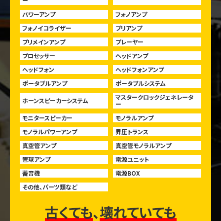
ー
パワーアンプ
フォノアンプ
フォノイコライザー
プリアンプ
プリメインアンプ
プレーヤー
プロセッサー
ヘッドアンプ
ヘッドフォン
ヘッドフォンアンプ
ポータブルアンプ
ポータブルシステム
マスタークロックジェネレータ
ホーンスピーカーシステム
ー
モニタースピーカー
モノラルアンプ
モノラルパワーアンプ
昇圧トランス
真空管アンプ
真空管モノラルアンプ
管球アンプ
電源ユニット
蓄音機
電源BOX
その他、パーツ類など
古くても
、
壊れていても