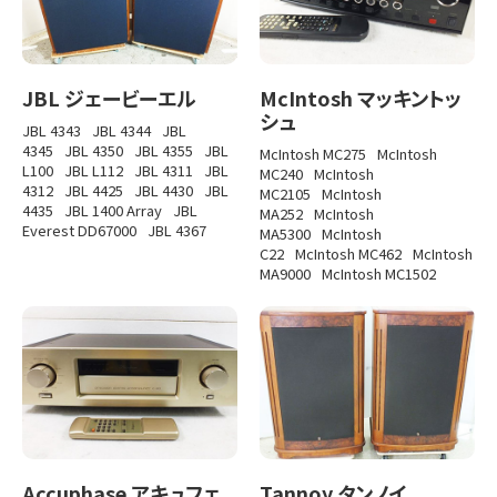
JBL ジェービーエル
McIntosh マッキントッ
シュ
JBL 4343
JBL 4344
JBL
4345
JBL 4350
JBL 4355
JBL
McIntosh MC275
McIntosh
L100
JBL L112
JBL 4311
JBL
MC240
McIntosh
4312
JBL 4425
JBL 4430
JBL
MC2105
McIntosh
4435
JBL 1400 Array
JBL
MA252
McIntosh
Everest DD67000
JBL 4367
MA5300
McIntosh
C22
McIntosh MC462
McIntosh
MA9000
McIntosh MC1502
Accuphase アキュフェ
Tannoy タンノイ