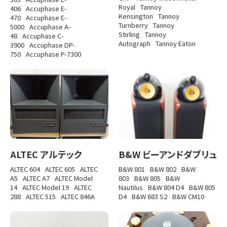
Royal
Tannoy
406
Accuphase E-
Kensington
Tannoy
470
Accuphase E-
Turnberry
Tannoy
5000
Accuphase A-
Stirling
Tannoy
48
Accuphase C-
Autograph
Tannoy Eaton
3900
Accuphase DP-
750
Accuphase P-7300
ALTEC アルテック
B&W ビーアンドダブリュ
ALTEC 604
ALTEC 605
ALTEC
B&W 801
B&W 802
B&W
A5
ALTEC A7
ALTEC Model
803
B&W 805
B&W
14
ALTEC Model 19
ALTEC
Nautilus
B&W 804 D4
B&W 805
288
ALTEC 515
ALTEC 846A
D4
B&W 683 S2
B&W CM10