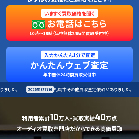
いますぐ買取価格を聞く
お電話はこちら
10時～19時（年中無休24時間買取受付中）
入力かんたん1分で査定
かんたんウェブ査定
年中無休24時間買取受付中
札幌市
その他買取査定依頼がありました。
札幌市
楽
7日
2026年8月7日
10
40
利用者累計
万人・買取実績
万点
オーディオ買取専門店だからできる高価買取