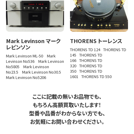
Mark Levinson マーク
THORENS トーレンス
レビンソン
THORENS TD 124
THORENS TD
145
THORENS TD
Mark Levinson ML-50
Mark
166
THORENS TD
Levinson No536
Mark Levinson
320
THORENS TD
No5805
Mark Levinson
350
THORENS TD
No23.5
Mark Levinson No30.5
1601
THORENS TD 550
Mark Levinson No5206
ここに記載の無いお品物でも、
もちろん高額買取いたします！
型番や品番がわからない方でも、
お気軽にお問い合わせください。