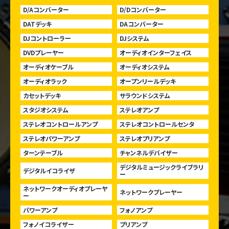
D/Aコンバーター
D/Dコンバーター
DATデッキ
DAコンバーター
DJコントローラー
DJシステム
DVDプレーヤー
オーディオインターフェイス
オーディオケーブル
オーディオシステム
オーディオラック
オープンリールデッキ
カセットデッキ
サラウンドシステム
スタジオシステム
ステレオアンプ
ステレオコントロールアンプ
ステレオコントロールセンタ
ステレオパワーアンプ
ステレオプリアンプ
ターンテーブル
チャンネルデバイザー
デジタルミュージックライブラリ
デジタルイコライザ
ー
ネットワークオーディオプレーヤ
ネットワークプレーヤー
ー
パワーアンプ
フォノアンプ
フォノイコライザー
プリアンプ