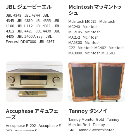
JBL ジェービーエル
McIntosh マッキントッ
シュ
JBL 4343
JBL 4344
JBL
4345
JBL 4350
JBL 4355
JBL
McIntosh MC275
McIntosh
L100
JBL L112
JBL 4311
JBL
MC240
McIntosh
4312
JBL 4425
JBL 4430
JBL
MC2105
McIntosh
4435
JBL 1400 Array
JBL
MA252
McIntosh
Everest DD67000
JBL 4367
MA5300
McIntosh
C22
McIntosh MC462
McIntosh
MA9000
McIntosh MC1502
Accuphase アキュフェ
Tannoy タンノイ
ーズ
Tannoy Monitor Gold
Tannoy
Monitor Red
Tannoy
Accuphase E-202
Accuphase E-
GRF
Tannoy Westminster
303
Accuphase E-