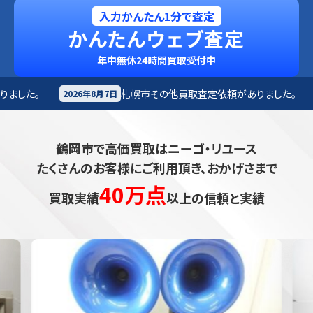
入力かんたん1分で査定
かんたんウェブ査定
年中無休24時間買取受付中
札幌市
その他買取査定依頼がありました。
札幌市
楽
7日
2026年8月7日
鶴岡市で高価買取はニーゴ・リユース
たくさんのお客様にご利用頂き、おかげさまで
40万点
買取実績
以上の信頼と実績