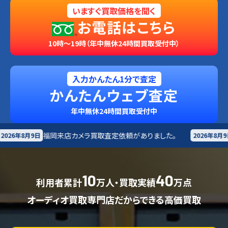
いますぐ買取価格を聞く
お電話はこちら
10時～19時（年中無休24時間買取受付中）
入力かんたん1分で査定
かんたんウェブ査定
年中無休24時間買取受付中
店
カメラ買取査定依頼がありました。
小樽市
楽器買取査
2026年8月9日
10
40
利用者累計
万人・買取実績
万点
オーディオ買取専門店だからできる高価買取