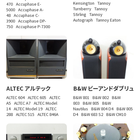
Kensington
Tannoy
470
Accuphase E-
Turnberry
Tannoy
5000
Accuphase A-
Stirling
Tannoy
48
Accuphase C-
Autograph
Tannoy Eaton
3900
Accuphase DP-
750
Accuphase P-7300
ALTEC アルテック
B&W ビーアンドダブリュ
ALTEC 604
ALTEC 605
ALTEC
B&W 801
B&W 802
B&W
A5
ALTEC A7
ALTEC Model
803
B&W 805
B&W
14
ALTEC Model 19
ALTEC
Nautilus
B&W 804 D4
B&W 805
288
ALTEC 515
ALTEC 846A
D4
B&W 683 S2
B&W CM10