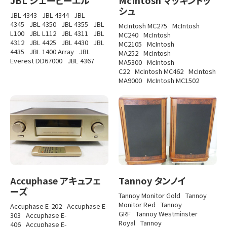
シュ
JBL 4343
JBL 4344
JBL
4345
JBL 4350
JBL 4355
JBL
McIntosh MC275
McIntosh
L100
JBL L112
JBL 4311
JBL
MC240
McIntosh
4312
JBL 4425
JBL 4430
JBL
MC2105
McIntosh
4435
JBL 1400 Array
JBL
MA252
McIntosh
Everest DD67000
JBL 4367
MA5300
McIntosh
C22
McIntosh MC462
McIntosh
MA9000
McIntosh MC1502
Accuphase アキュフェ
Tannoy タンノイ
ーズ
Tannoy Monitor Gold
Tannoy
Monitor Red
Tannoy
Accuphase E-202
Accuphase E-
GRF
Tannoy Westminster
303
Accuphase E-
Royal
Tannoy
406
Accuphase E-