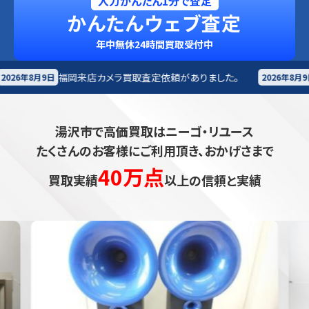
入力かんたん1分で査定
かんたんウェブ査定
年中無休24時間買取受付中
店
カメラ買取査定依頼がありました。
小樽市
楽器買取査
2026年8月9日
湯沢市で高価買取はニーゴ・リユース
たくさんのお客様にご利用頂き、おかげさまで
40万点
買取実績
以上の信頼と実績