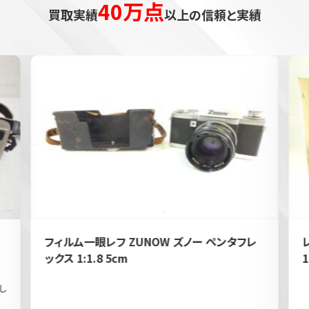
40万点
買取実績
以上の信頼と実績
フィルム一眼レフ ZUNOW ズノー ペンタフレ
ックス 1:1.8 5cm
1
し