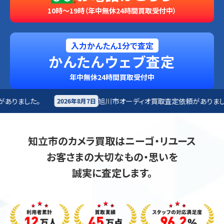
10時～19時（年中無休24時間買取受付中）
入力かんたん1分で査定
かんたんウェブ査定
年中無休24時間買取受付中
旭川市
オーディオ買取査定依頼がありました。
秋
年8月7日
2026年8月7日
知立市のカメラ買取はニーゴ・リユース
お客さまの大切なもの・思いを
誠実に査定します。