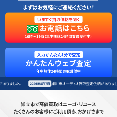
まずはお気軽にご連絡ください！
いますぐ買取価格を聞く
お電話はこちら
10時～19時（年中無休24時間買取受付中）
入力かんたん1分で査定
かんたんウェブ査定
年中無休24時間買取受付中
旭川市
オーディオ買取査定依頼がありました。
秋
年8月7日
2026年8月7日
知立市で高価買取はニーゴ・リユース
たくさんのお客様にご利用頂き、おかげさまで