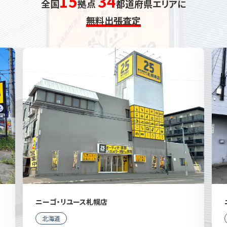
15
34
全国
拠点
都道府県エリアに
無料出張査定
ニーゴ・リユース札幌店
北海道