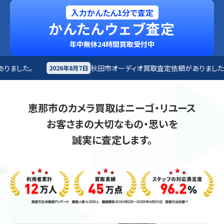
入力かんたん1分で査定
かんたんウェブ査定
年中無休24時間買取受付中
秋田市
オーディオ買取査定依頼がありました。
富士
7日
2026年8月7日
恵那市のカメラ買取はニーゴ・リユース
お客さまの大切なもの・思いを
誠実に査定します。