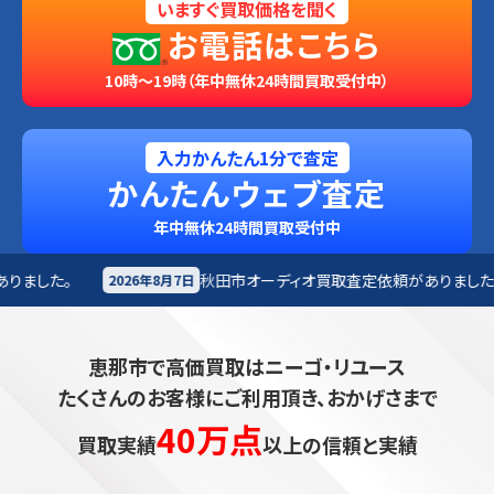
いますぐ買取価格を聞く
お電話はこちら
10時～19時（年中無休24時間買取受付中）
入力かんたん1分で査定
かんたんウェブ査定
年中無休24時間買取受付中
秋田市
オーディオ買取査定依頼がありました。
富士
7日
2026年8月7日
恵那市で高価買取はニーゴ・リユース
たくさんのお客様にご利用頂き、おかげさまで
40万点
買取実績
以上の信頼と実績