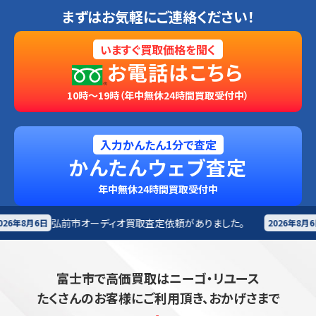
まずはお気軽にご連絡ください！
いますぐ買取価格を聞く
お電話はこちら
10時～19時（年中無休24時間買取受付中）
入力かんたん1分で査定
かんたんウェブ査定
年中無休24時間買取受付中
ーディオ買取査定依頼がありました。
伊達市
楽器買取査定
2026年8月6日
富士市で高価買取はニーゴ・リユース
たくさんのお客様にご利用頂き、おかげさまで