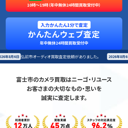
10時～19時（年中無休24時間買取受付中）
入力かんたん1分で査定
かんたんウェブ査定
年中無休24時間買取受付中
ーディオ買取査定依頼がありました。
伊達市
楽器買取査定
2026年8月6日
富士市のカメラ買取はニーゴ・リユース
お客さまの大切なもの・思いを
誠実に査定します。