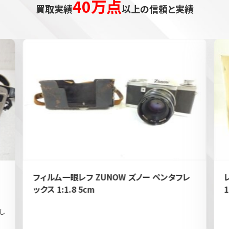
40万点
買取実績
以上の信頼と実績
フィルム一眼レフ ZUNOW ズノー ペンタフレ
ックス 1:1.8 5cm
1
し