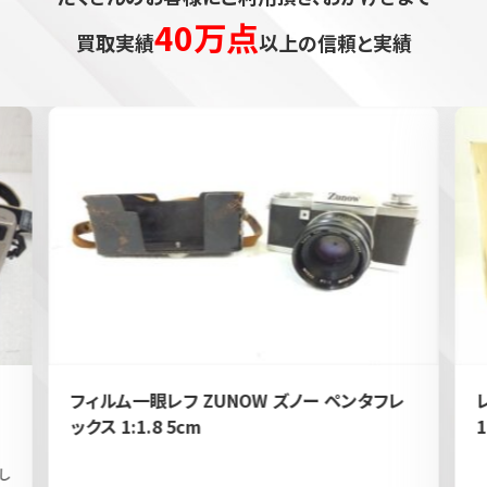
40万点
買取実績
以上の信頼と実績
フィルム一眼レフ ZUNOW ズノー ペンタフレ
ックス 1:1.8 5cm
1
し