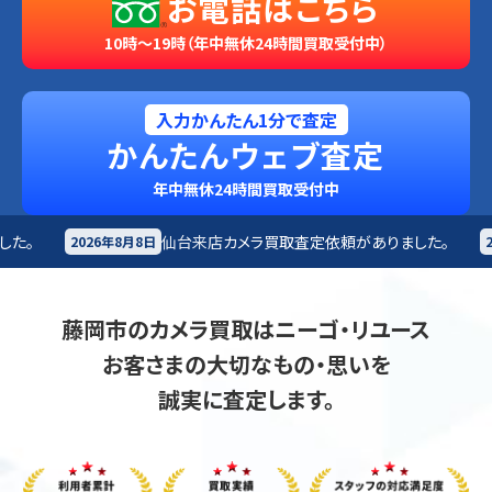
お電話はこちら
10時～19時（年中無休24時間買取受付中）
入力かんたん1分で査定
かんたんウェブ査定
年中無休24時間買取受付中
仙台来店
カメラ買取査定依頼がありました。
札幌市
カ
日
2026年8月8日
藤岡市のカメラ買取はニーゴ・リユース
お客さまの大切なもの・思いを
誠実に査定します。