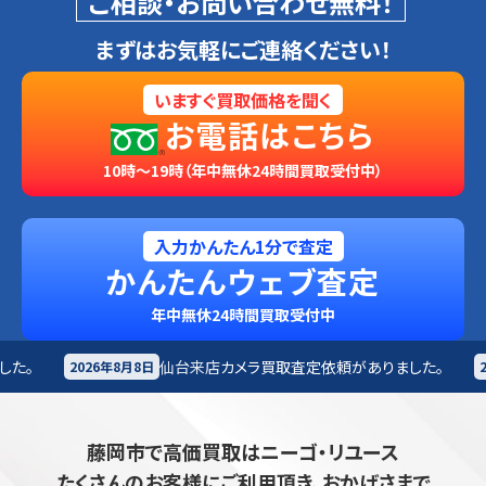
ご相談・お問い合わせ無料！
まずはお気軽にご連絡ください！
いますぐ買取価格を聞く
お電話はこちら
10時～19時（年中無休24時間買取受付中）
入力かんたん1分で査定
かんたんウェブ査定
年中無休24時間買取受付中
仙台来店
カメラ買取査定依頼がありました。
札幌市
カ
日
2026年8月8日
藤岡市で高価買取はニーゴ・リユース
たくさんのお客様にご利用頂き、おかげさまで