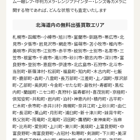
ム一眼レフ・中判カメラ・レンジファインダー・レンズ等カメラに
関する物であれば、どんな状態でも査定いたします
北海道内の無料出張買取エリア
札幌市・函館市・小樽市・旭川市・室蘭市・釧路市・帯広市・北
見市・夕張市・岩見沢市・網走市・留萌市・苫小牧市・稚内市・
美唄市・芦別市・江別市・赤平市・紋別市・士別市・名寄市・三
笠市・根室市・千歳市・滝川市・砂川市・歌志内市・深川市・富
良野市・登別市・恵庭市・伊達市・北広島市・石狩市・北斗市・
当別町・新篠津村・松前町・福島町・知内町・木古内町・七飯
町・鹿部町・森町・八雲町・長万部町・江差町・上ノ国町・厚沢部
町・乙部町・奥尻町・今金町・せたな町・島牧村・寿都町・黒松
内町・蘭越町・ニセコ町・真狩村・留寿都村・喜茂別町・京極町・
倶知安町・共和町・岩内町・泊村・神恵内村・積丹町・古平町・
仁木町・余市町・赤井川村・南幌町・奈井江町・上砂川町・由仁
町・長沼町・栗山町・月形町・浦臼町・新十津川町・妹背牛町・
秩父別町・雨竜町・北竜町・沼田町・鷹栖町・東神楽町・当麻
町・比布町・愛別町・上川町・東川町・美瑛町・上富良野町・中
富良野町・南富良野町・占冠村・和寒町・剣淵町・下川町・美深
町・音威子府村・中川町・幌加内町・増毛町・小平町・苫前町・