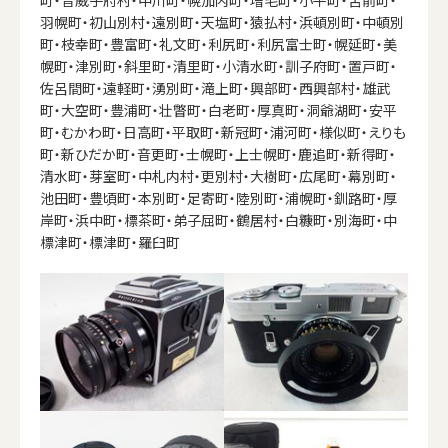
羽幌町・初山別村・遠別町・天塩町・猿払村・浜頓別町・中頓別
町・枝幸町・豊富町・礼文町・利尻町・利尻富士町・幌延町・美
幌町・津別町・斜里町・清里町・小清水町・訓子府町・置戸町・
佐呂間町・遠軽町・湧別町・滝上町・興部町・西興部村・雄武
町・大空町・豊浦町・壮瞥町・白老町・厚真町・洞爺湖町・安平
町・むかわ町・日高町・平取町・新冠町・浦河町・様似町・えりも
町・新ひだか町・音更町・士幌町・上士幌町・鹿追町・新得町・
清水町・芽室町・中札内村・更別村・大樹町・広尾町・幕別町・
池田町・豊頃町・本別町・足寄町・陸別町・浦幌町・釧路町・厚
岸町・浜中町・標茶町・弟子屈町・鶴居村・白糠町・別海町・中
標津町・標津町・羅臼町