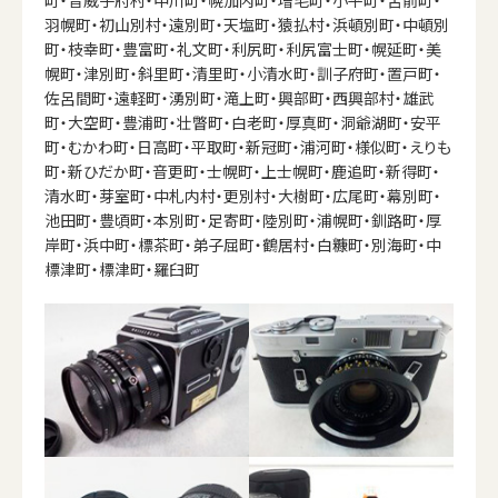
羽幌町・初山別村・遠別町・天塩町・猿払村・浜頓別町・中頓別
町・枝幸町・豊富町・礼文町・利尻町・利尻富士町・幌延町・美
幌町・津別町・斜里町・清里町・小清水町・訓子府町・置戸町・
佐呂間町・遠軽町・湧別町・滝上町・興部町・西興部村・雄武
町・大空町・豊浦町・壮瞥町・白老町・厚真町・洞爺湖町・安平
町・むかわ町・日高町・平取町・新冠町・浦河町・様似町・えりも
町・新ひだか町・音更町・士幌町・上士幌町・鹿追町・新得町・
清水町・芽室町・中札内村・更別村・大樹町・広尾町・幕別町・
池田町・豊頃町・本別町・足寄町・陸別町・浦幌町・釧路町・厚
岸町・浜中町・標茶町・弟子屈町・鶴居村・白糠町・別海町・中
標津町・標津町・羅臼町