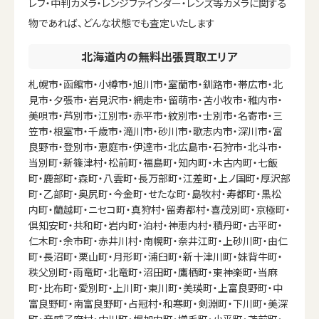
レフ・中判カメラ・レンジファインダー・レンズ等カメラに関する
物であれば、どんな状態でも査定いたします
北海道内の無料出張買取エリア
札幌市・函館市・小樽市・旭川市・室蘭市・釧路市・帯広市・北
見市・夕張市・岩見沢市・網走市・留萌市・苫小牧市・稚内市・
美唄市・芦別市・江別市・赤平市・紋別市・士別市・名寄市・三
笠市・根室市・千歳市・滝川市・砂川市・歌志内市・深川市・富
良野市・登別市・恵庭市・伊達市・北広島市・石狩市・北斗市・
当別町・新篠津村・松前町・福島町・知内町・木古内町・七飯
町・鹿部町・森町・八雲町・長万部町・江差町・上ノ国町・厚沢部
町・乙部町・奥尻町・今金町・せたな町・島牧村・寿都町・黒松
内町・蘭越町・ニセコ町・真狩村・留寿都村・喜茂別町・京極町・
倶知安町・共和町・岩内町・泊村・神恵内村・積丹町・古平町・
仁木町・余市町・赤井川村・南幌町・奈井江町・上砂川町・由仁
町・長沼町・栗山町・月形町・浦臼町・新十津川町・妹背牛町・
秩父別町・雨竜町・北竜町・沼田町・鷹栖町・東神楽町・当麻
町・比布町・愛別町・上川町・東川町・美瑛町・上富良野町・中
富良野町・南富良野町・占冠村・和寒町・剣淵町・下川町・美深
町・音威子府村・中川町・幌加内町・増毛町・小平町・苫前町・