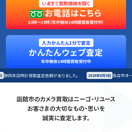
いますぐ買取価格を聞く
お電話はこちら
10時～19時（年中無休24時間買取受付中）
入力かんたん1分で査定
かんたんウェブ査定
年中無休24時間買取受付中
依頼がありました。
青森市
オーディオ買取査定依頼があ
2026年8月9日
函館市のカメラ買取はニーゴ・リユース
お客さまの大切なもの・思いを
誠実に査定します。