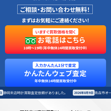
ご相談・お問い合わせ無料！
まずはお気軽にご連絡ください！
いますぐ買取価格を聞く
お電話はこちら
10時～19時（年中無休24時間買取受付中）
入力かんたん1分で査定
かんたんウェブ査定
年中無休24時間買取受付中
依頼がありました。
青森市
オーディオ買取査定依頼があ
2026年8月9日