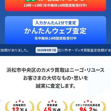
10時～19時（年中無休24時間買取受付中）
入力かんたん1分で査定
かんたんウェブ査定
年中無休24時間買取受付中
旭川市
オーディオ買取査定依頼がありました。
2026年8月7日
2026年8
浜松市中央区のカメラ買取はニーゴ・リユース
お客さまの大切なもの・思いを
誠実に査定します。