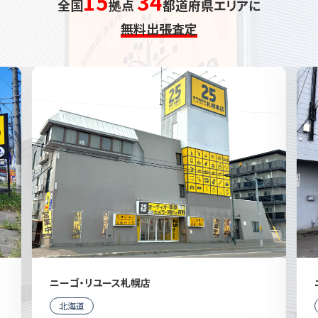
15
34
全国
拠点
都道府県エリアに
無料出張査定
ニーゴ・リユース札幌店
北海道