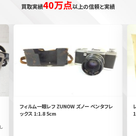
40万点
買取実績
以上の信頼と実績
フィルム一眼レフ ZUNOW ズノー ペンタフレ
ックス 1:1.8 5cm
1
し