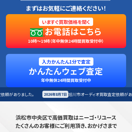
まずはお気軽にご連絡ください！
いますぐ買取価格を聞く
お電話はこちら
10時～19時（年中無休24時間買取受付中）
入力かんたん1分で査定
かんたんウェブ査定
年中無休24時間買取受付中
旭川市
オーディオ買取査定依頼がありました。
2026年8月7日
2026年8
浜松市中央区で高価買取はニーゴ・リユース
たくさんのお客様にご利用頂き、おかげさまで