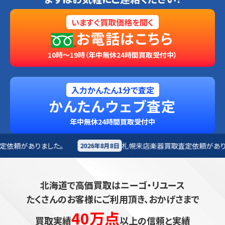
いますぐ買取価格を聞く
お電話はこちら
10時～19時（年中無休24時間買取受付中）
入力かんたん1分で査定
かんたんウェブ査定
年中無休24時間買取受付中
札幌来店
楽器買取査定依頼がありました。
2026年8月8日
2026年8
北海道で高価買取はニーゴ・リユース
たくさんのお客様にご利用頂き、おかげさまで
40万点
買取実績
以上の信頼と実績