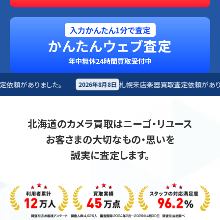
入力かんたん1分で査定
かんたんウェブ査定
年中無休24時間買取受付中
札幌来店
楽器買取査定依頼がありました。
2026年8月8日
2026年8
北海道のカメラ買取はニーゴ・リユース
お客さまの大切なもの・思いを
誠実に査定します。