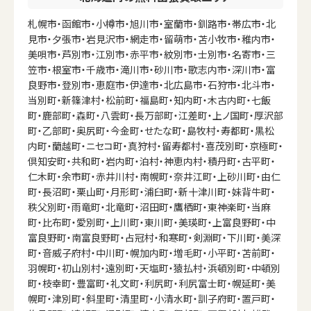
札幌市・函館市・小樽市・旭川市・室蘭市・釧路市・帯広市・北
見市・夕張市・岩見沢市・網走市・留萌市・苫小牧市・稚内市・
美唄市・芦別市・江別市・赤平市・紋別市・士別市・名寄市・三
笠市・根室市・千歳市・滝川市・砂川市・歌志内市・深川市・富
良野市・登別市・恵庭市・伊達市・北広島市・石狩市・北斗市・
当別町・新篠津村・松前町・福島町・知内町・木古内町・七飯
町・鹿部町・森町・八雲町・長万部町・江差町・上ノ国町・厚沢部
町・乙部町・奥尻町・今金町・せたな町・島牧村・寿都町・黒松
内町・蘭越町・ニセコ町・真狩村・留寿都村・喜茂別町・京極町・
倶知安町・共和町・岩内町・泊村・神恵内村・積丹町・古平町・
仁木町・余市町・赤井川村・南幌町・奈井江町・上砂川町・由仁
町・長沼町・栗山町・月形町・浦臼町・新十津川町・妹背牛町・
秩父別町・雨竜町・北竜町・沼田町・鷹栖町・東神楽町・当麻
町・比布町・愛別町・上川町・東川町・美瑛町・上富良野町・中
富良野町・南富良野町・占冠村・和寒町・剣淵町・下川町・美深
町・音威子府村・中川町・幌加内町・増毛町・小平町・苫前町・
羽幌町・初山別村・遠別町・天塩町・猿払村・浜頓別町・中頓別
町・枝幸町・豊富町・礼文町・利尻町・利尻富士町・幌延町・美
幌町・津別町・斜里町・清里町・小清水町・訓子府町・置戸町・