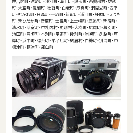
佐呂間町・遠軽町・湧別町・滝上町・興部町・西興部村・雄武
町・大空町・豊浦町・壮瞥町・白老町・厚真町・洞爺湖町・安平
町・むかわ町・日高町・平取町・新冠町・浦河町・様似町・えりも
町・新ひだか町・音更町・士幌町・上士幌町・鹿追町・新得町・
清水町・芽室町・中札内村・更別村・大樹町・広尾町・幕別町・
池田町・豊頃町・本別町・足寄町・陸別町・浦幌町・釧路町・厚
岸町・浜中町・標茶町・弟子屈町・鶴居村・白糠町・別海町・中
標津町・標津町・羅臼町