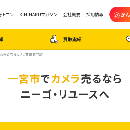
かん
フォトコン
KININARUマガジン
会社概要
採用情報
報
買取実績
高く売るならカメラ買取専門店
一宮市
で
カメラ
売るなら
ニーゴ・リユースへ