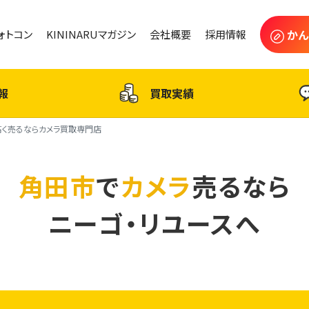
かん
フォトコン
KININARUマガジン
会社概要
採用情報
報
買取実績
高く売るならカメラ買取専門店
角田市
で
カメラ
売るなら
ニーゴ・リユースへ