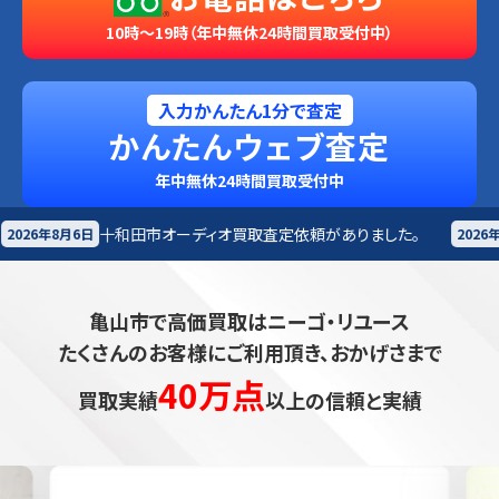
10時～19時（年中無休24時間買取受付中）
入力かんたん1分で査定
かんたんウェブ査定
年中無休24時間買取受付中
オーディオ買取査定依頼がありました。
札幌市
楽器買取
2026年8月6日
亀山市で高価買取はニーゴ・リユース
たくさんのお客様にご利用頂き、おかげさまで
40万点
買取実績
以上の信頼と実績