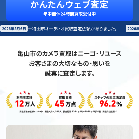
かんたんウェブ査定
年中無休24時間買取受付中
オーディオ買取査定依頼がありました。
札幌市
楽器買取
2026年8月6日
亀山市のカメラ買取はニーゴ・リユース
お客さまの大切なもの・思いを
誠実に査定します。