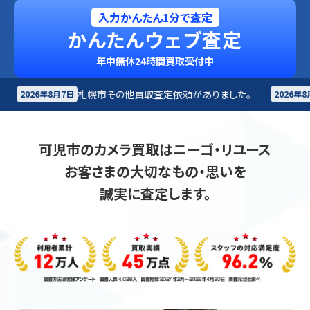
入力かんたん1分で査定
かんたんウェブ査定
年中無休24時間買取受付中
その他買取査定依頼がありました。
札幌市
楽器買取査定
2026年8月7日
可児市のカメラ買取はニーゴ・リユース
お客さまの大切なもの・思いを
誠実に査定します。