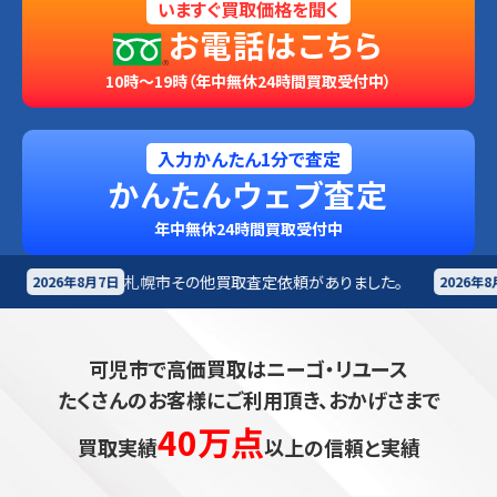
いますぐ買取価格を聞く
お電話はこちら
10時～19時（年中無休24時間買取受付中）
入力かんたん1分で査定
かんたんウェブ査定
年中無休24時間買取受付中
その他買取査定依頼がありました。
札幌市
楽器買取査定
2026年8月7日
可児市で高価買取はニーゴ・リユース
たくさんのお客様にご利用頂き、おかげさまで
40万点
買取実績
以上の信頼と実績