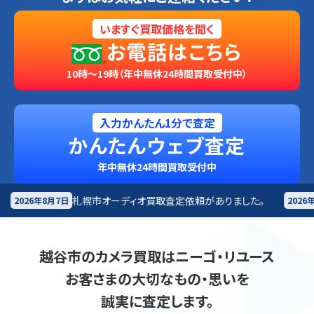
いますぐ買取価格を聞く
お電話はこちら
10時～19時（年中無休24時間買取受付中）
入力かんたん1分で査定
かんたんウェブ査定
年中無休24時間買取受付中
オーディオ買取査定依頼がありました。
長野来店
オーディ
2026年8月7日
越谷市のカメラ買取はニーゴ・リユース
お客さまの大切なもの・思いを
誠実に査定します。