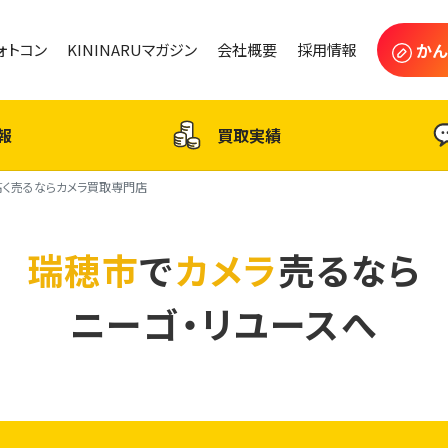
かん
フォトコン
KININARUマガジン
会社概要
採用情報
報
買取実績
高く売るならカメラ買取専門店
瑞穂市
で
カメラ
売るなら
ニーゴ・リユースへ