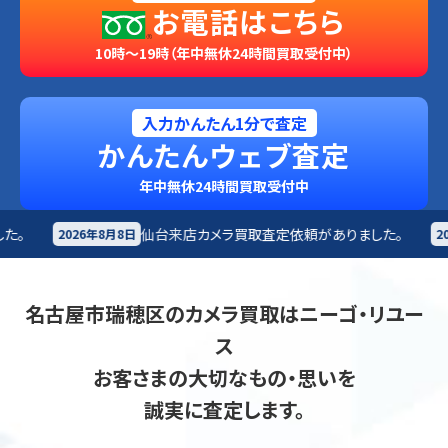
お電話はこちら
10時～19時（年中無休24時間買取受付中）
入力かんたん1分で査定
かんたんウェブ査定
年中無休24時間買取受付中
仙台来店
カメラ買取査定依頼がありました。
札幌市
カメ
2026年8月8日
名古屋市瑞穂区のカメラ買取はニーゴ・リユー
ス
お客さまの大切なもの・思いを
誠実に査定します。