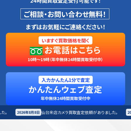
24時間買取査定受付可能です！
ご相談・お問い合わせ無料！
まずはお気軽にご連絡ください！
いますぐ買取価格を聞く
お電話はこちら
10時～19時（年中無休24時間買取受付中）
入力かんたん1分で査定
かんたんウェブ査定
年中無休24時間買取受付中
仙台来店
カメラ買取査定依頼がありました。
札幌市
カメ
2026年8月8日