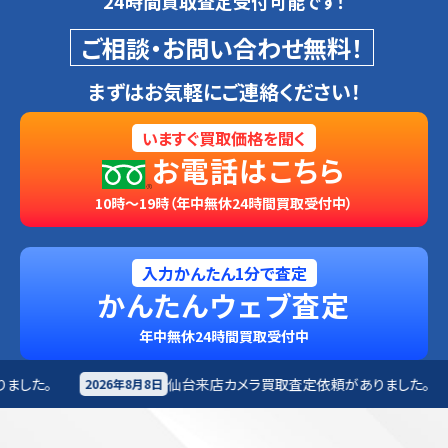
24時間買取査定受付可能です！
ご相談・お問い合わせ無料！
まずはお気軽にご連絡ください！
いますぐ買取価格を聞く
お電話はこちら
10時～19時（年中無休24時間買取受付中）
入力かんたん1分で査定
かんたんウェブ査定
年中無休24時間買取受付中
仙台来店
カメラ買取査定依頼がありました。
札幌市
月8日
2026年8月8日