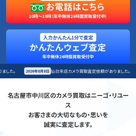
お電話はこちら
10時～19時（年中無休24時間買取受付中）
入力かんたん1分で査定
かんたんウェブ査定
年中無休24時間買取受付中
仙台来店
カメラ買取査定依頼がありました。
札幌市
月8日
2026年8月8日
名古屋市中川区のカメラ買取はニーゴ・リユー
ス
お客さまの大切なもの・思いを
誠実に査定します。