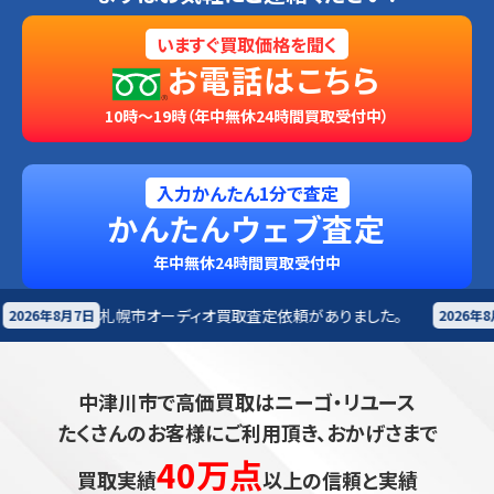
いますぐ買取価格を聞く
お電話はこちら
10時～19時（年中無休24時間買取受付中）
入力かんたん1分で査定
かんたんウェブ査定
年中無休24時間買取受付中
ーディオ買取査定依頼がありました。
長野来店
オーディ
2026年8月7日
中津川市で高価買取はニーゴ・リユース
たくさんのお客様にご利用頂き、おかげさまで
40万点
買取実績
以上の信頼と実績