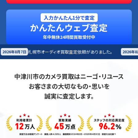
入力かんたん1分で査定
かんたんウェブ査定
年中無休24時間買取受付中
ーディオ買取査定依頼がありました。
長野来店
オーディ
2026年8月7日
中津川市のカメラ買取はニーゴ・リユース
お客さまの大切なもの・思いを
誠実に査定します。