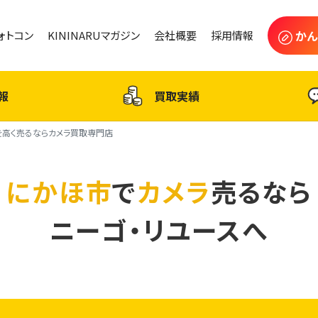
かん
フォトコン
KININARUマガジン
会社概要
採用情報
報
買取実績
を高く売るならカメラ買取専門店
にかほ市
で
カメラ
売るなら
ニーゴ・リユースへ