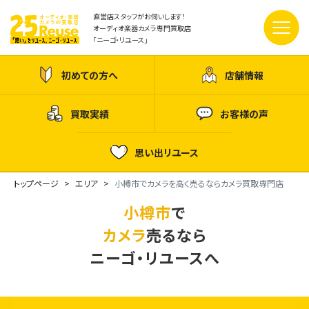
直営店スタッフがお伺いします！
オーディオ楽器カメラ専門買取店
「ニーゴ・リユース」
初めての方へ
店舗情報
買取実績
お客様の声
思い出リユース
トップページ
エリア
小樽市でカメラを高く売るならカメラ買取専門店
小樽市
で
カメラ
売るなら
ニーゴ・リユースへ