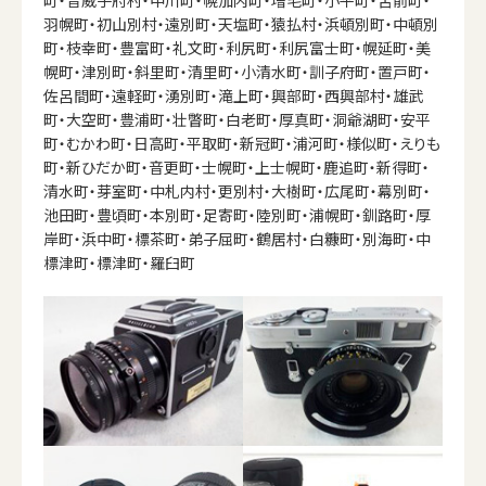
羽幌町・初山別村・遠別町・天塩町・猿払村・浜頓別町・中頓別
町・枝幸町・豊富町・礼文町・利尻町・利尻富士町・幌延町・美
幌町・津別町・斜里町・清里町・小清水町・訓子府町・置戸町・
佐呂間町・遠軽町・湧別町・滝上町・興部町・西興部村・雄武
町・大空町・豊浦町・壮瞥町・白老町・厚真町・洞爺湖町・安平
町・むかわ町・日高町・平取町・新冠町・浦河町・様似町・えりも
町・新ひだか町・音更町・士幌町・上士幌町・鹿追町・新得町・
清水町・芽室町・中札内村・更別村・大樹町・広尾町・幕別町・
池田町・豊頃町・本別町・足寄町・陸別町・浦幌町・釧路町・厚
岸町・浜中町・標茶町・弟子屈町・鶴居村・白糠町・別海町・中
標津町・標津町・羅臼町