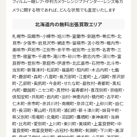
フィルム一眼レフ・中判カメラ・レンジファインダー・レンズ等カ
メラに関する物であれば、どんな状態でも査定いたします
北海道内の無料出張買取エリア
札幌市・函館市・小樽市・旭川市・室蘭市・釧路市・帯広市・北
見市・夕張市・岩見沢市・網走市・留萌市・苫小牧市・稚内市・
美唄市・芦別市・江別市・赤平市・紋別市・士別市・名寄市・三
笠市・根室市・千歳市・滝川市・砂川市・歌志内市・深川市・富
良野市・登別市・恵庭市・伊達市・北広島市・石狩市・北斗市・
当別町・新篠津村・松前町・福島町・知内町・木古内町・七飯
町・鹿部町・森町・八雲町・長万部町・江差町・上ノ国町・厚沢部
町・乙部町・奥尻町・今金町・せたな町・島牧村・寿都町・黒松
内町・蘭越町・ニセコ町・真狩村・留寿都村・喜茂別町・京極町・
倶知安町・共和町・岩内町・泊村・神恵内村・積丹町・古平町・
仁木町・余市町・赤井川村・南幌町・奈井江町・上砂川町・由仁
町・長沼町・栗山町・月形町・浦臼町・新十津川町・妹背牛町・
秩父別町・雨竜町・北竜町・沼田町・鷹栖町・東神楽町・当麻
町・比布町・愛別町・上川町・東川町・美瑛町・上富良野町・中
富良野町・南富良野町・占冠村・和寒町・剣淵町・下川町・美深
町・音威子府村・中川町・幌加内町・増毛町・小平町・苫前町・