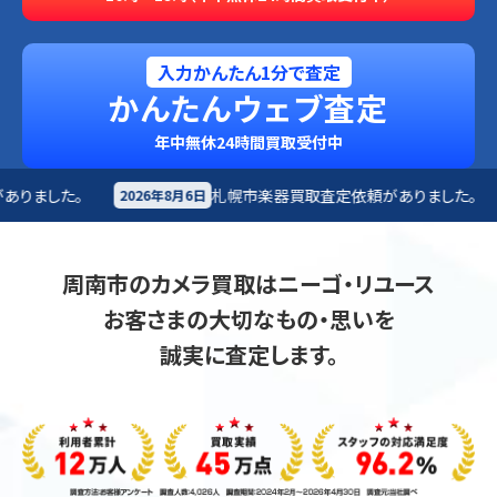
入力かんたん1分で査定
かんたんウェブ査定
年中無休24時間買取受付中
札幌市
楽器買取査定依頼がありました。
仙台市
オ
月6日
2026年8月6日
周南市のカメラ買取はニーゴ・リユース
お客さまの大切なもの・思いを
誠実に査定します。