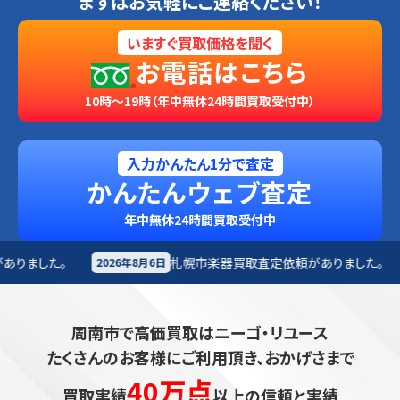
まずはお気軽にご連絡ください！
いますぐ買取価格を聞く
お電話はこちら
10時～19時（年中無休24時間買取受付中）
入力かんたん1分で査定
かんたんウェブ査定
年中無休24時間買取受付中
札幌市
楽器買取査定依頼がありました。
仙台市
オ
月6日
2026年8月6日
周南市で高価買取はニーゴ・リユース
たくさんのお客様にご利用頂き、おかげさまで
40万点
買取実績
以上の信頼と実績