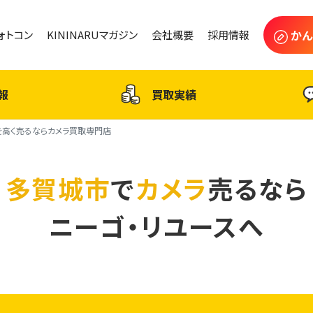
かん
フォトコン
KININARUマガジン
会社概要
採用情報
報
買取実績
を高く売るならカメラ買取専門店
多賀城市
で
カメラ
売るなら
ニーゴ・リユースへ