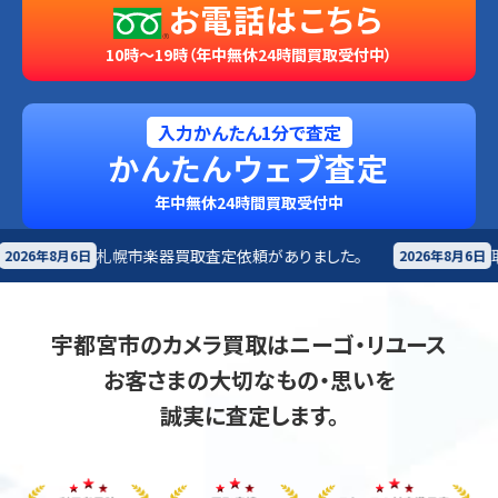
お電話はこちら
10時～19時（年中無休24時間買取受付中）
入力かんたん1分で査定
かんたんウェブ査定
年中無休24時間買取受付中
買取査定依頼がありました。
耶麻郡北塩原村
楽器買取
2026年8月6日
宇都宮市のカメラ買取はニーゴ・リユース
お客さまの大切なもの・思いを
誠実に査定します。