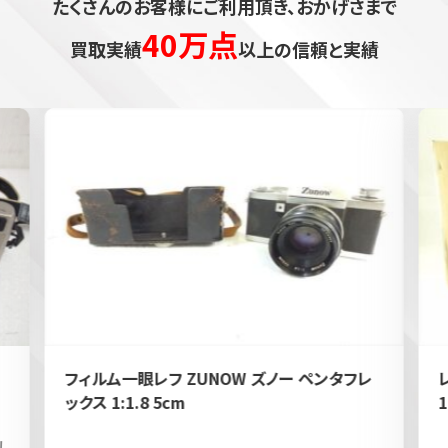
たくさんのお客様にご利用頂き、おかげさまで
40万点
買取実績
以上の信頼と実績
フィルム一眼レフ ZUNOW ズノー ペンタフレ
ックス 1:1.8 5cm
1
し