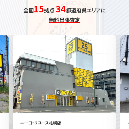
15
34
全国
拠点
都道府県エリアに
無料出張査定
ニーゴ・リユース札幌店