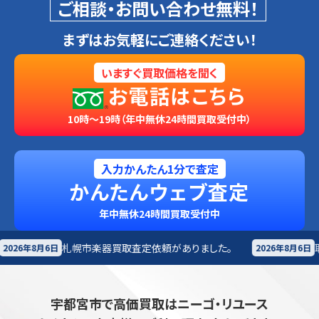
ご相談・お問い合わせ無料！
まずはお気軽にご連絡ください！
いますぐ買取価格を聞く
お電話はこちら
10時～19時（年中無休24時間買取受付中）
入力かんたん1分で査定
かんたんウェブ査定
年中無休24時間買取受付中
買取査定依頼がありました。
耶麻郡北塩原村
楽器買取
2026年8月6日
宇都宮市で高価買取はニーゴ・リユース