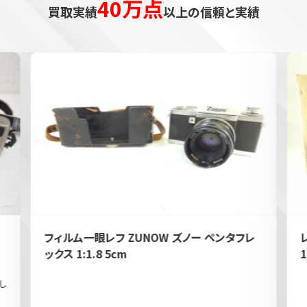
40万点
買取実績
以上の信頼と実績
フィルム一眼レフ ZUNOW ズノー ペンタフレ
ックス 1:1.8 5cm
1
し