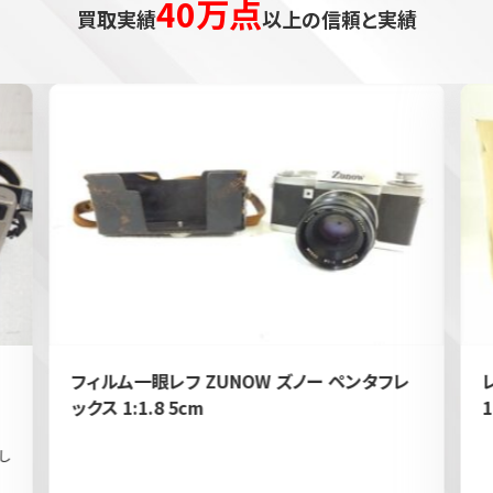
40万点
買取実績
以上の信頼と実績
フィルム一眼レフ ZUNOW ズノー ペンタフレ
ックス 1:1.8 5cm
1
し