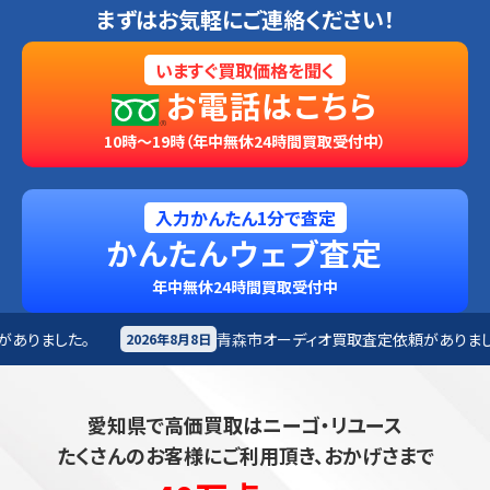
まずはお気軽にご連絡ください！
いますぐ買取価格を聞く
お電話はこちら
10時～19時（年中無休24時間買取受付中）
入力かんたん1分で査定
かんたんウェブ査定
年中無休24時間買取受付中
青森市
オーディオ買取査定依頼がありました。
み
8月8日
2026年8月8日
愛知県で高価買取はニーゴ・リユース
たくさんのお客様にご利用頂き、おかげさまで