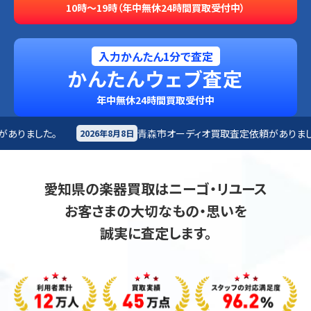
10時～19時（年中無休24時間買取受付中）
入力かんたん1分で査定
かんたんウェブ査定
年中無休24時間買取受付中
青森市
オーディオ買取査定依頼がありました。
み
8月8日
2026年8月8日
愛知県の楽器買取はニーゴ・リユース
お客さまの大切なもの・思いを
誠実に査定します。