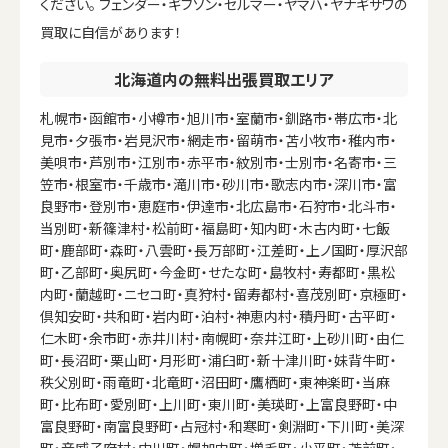
ください。 フェンダー・ギブソン・セルマー・ヤマハ・ヤナギサワの
買取に自信があります！
北海道内の無料出張買取エリア
札幌市・函館市・小樽市・旭川市・室蘭市・釧路市・帯広市・北
見市・夕張市・岩見沢市・網走市・留萌市・苫小牧市・稚内市・
美唄市・芦別市・江別市・赤平市・紋別市・士別市・名寄市・三
笠市・根室市・千歳市・滝川市・砂川市・歌志内市・深川市・富
良野市・登別市・恵庭市・伊達市・北広島市・石狩市・北斗市・
当別町・新篠津村・松前町・福島町・知内町・木古内町・七飯
町・鹿部町・森町・八雲町・長万部町・江差町・上ノ国町・厚沢部
町・乙部町・奥尻町・今金町・せたな町・島牧村・寿都町・黒松
内町・蘭越町・ニセコ町・真狩村・留寿都村・喜茂別町・京極町・
倶知安町・共和町・岩内町・泊村・神恵内村・積丹町・古平町・
仁木町・余市町・赤井川村・南幌町・奈井江町・上砂川町・由仁
町・長沼町・栗山町・月形町・浦臼町・新十津川町・妹背牛町・
秩父別町・雨竜町・北竜町・沼田町・鷹栖町・東神楽町・当麻
町・比布町・愛別町・上川町・東川町・美瑛町・上富良野町・中
富良野町・南富良野町・占冠村・和寒町・剣淵町・下川町・美深
町・音威子府村・中川町・幌加内町・増毛町・小平町・苫前町・