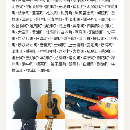
羽幌町・初山別村・遠別町・天塩町・猿払村・浜頓別町・中頓別
町・枝幸町・豊富町・礼文町・利尻町・利尻富士町・幌延町・美
幌町・津別町・斜里町・清里町・小清水町・訓子府町・置戸町・
佐呂間町・遠軽町・湧別町・滝上町・興部町・西興部村・雄武
町・大空町・豊浦町・壮瞥町・白老町・厚真町・洞爺湖町・安平
町・むかわ町・日高町・平取町・新冠町・浦河町・様似町・えりも
町・新ひだか町・音更町・士幌町・上士幌町・鹿追町・新得町・
清水町・芽室町・中札内村・更別村・大樹町・広尾町・幕別町・
池田町・豊頃町・本別町・足寄町・陸別町・浦幌町・釧路町・厚
岸町・浜中町・標茶町・弟子屈町・鶴居村・白糠町・別海町・中
標津町・標津町・羅臼町