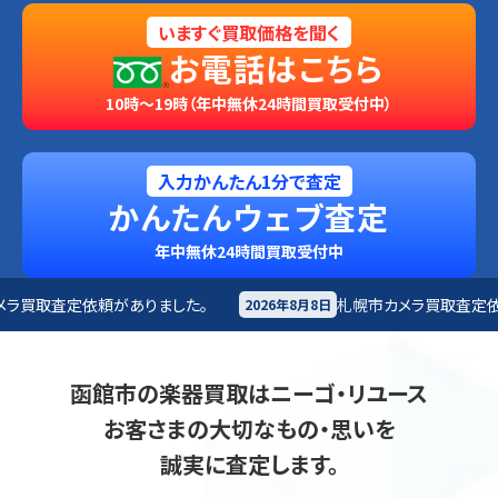
いますぐ買取価格を聞く
お電話はこちら
10時～19時（年中無休24時間買取受付中）
入力かんたん1分で査定
かんたんウェブ査定
年中無休24時間買取受付中
した。
札幌市
カメラ買取査定依頼がありました。
2026年8月8日
20
函館市の楽器買取はニーゴ・リユース
お客さまの大切なもの・思いを
誠実に査定します。