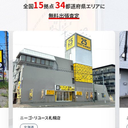
15
34
全国
拠点
都道府県エリアに
無料出張査定
ニーゴ・リユース札幌店
北海道