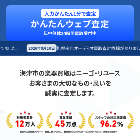
入力かんたん1分で査定
かんたんウェブ査定
年中無休24時間買取受付中
札幌来店
オーディオ買取査定依頼がありました。
札
0日
2026年8月10日
海津市の楽器買取はニーゴ・リユース
お客さまの大切なもの・思いを
誠実に査定します。