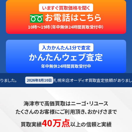
いますぐ買取価格を聞く
お電話はこちら
10時～19時（年中無休24時間買取受付中）
入力かんたん1分で査定
かんたんウェブ査定
年中無休24時間買取受付中
札幌来店
オーディオ買取査定依頼がありました。
札
0日
2026年8月10日
海津市で高価買取はニーゴ・リユース
たくさんのお客様にご利用頂き、おかげさまで
40万点
買取実績
以上の信頼と実績