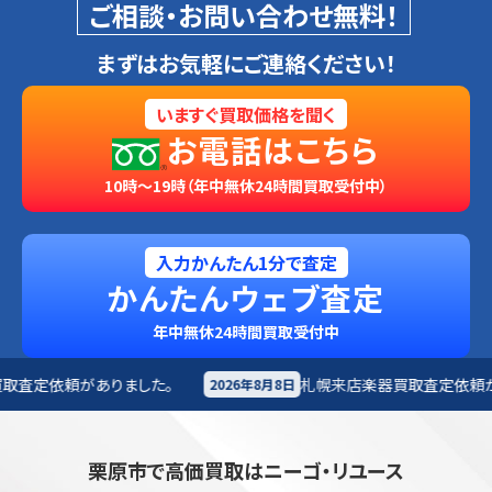
ご相談・お問い合わせ無料！
まずはお気軽にご連絡ください！
いますぐ買取価格を聞く
お電話はこちら
10時～19時（年中無休24時間買取受付中）
入力かんたん1分で査定
かんたんウェブ査定
年中無休24時間買取受付中
札幌来店
楽器買取査定依頼がありました。
2026年8月8日
2026年8
栗原市で高価買取はニーゴ・リユース