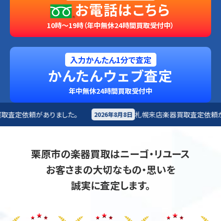
お電話はこちら
10時～19時（年中無休24時間買取受付中）
入力かんたん1分で査定
かんたんウェブ査定
年中無休24時間買取受付中
札幌来店
楽器買取査定依頼がありました。
2026年8月8日
2026年8
栗原市の楽器買取はニーゴ・リユース
お客さまの大切なもの・思いを
誠実に査定します。