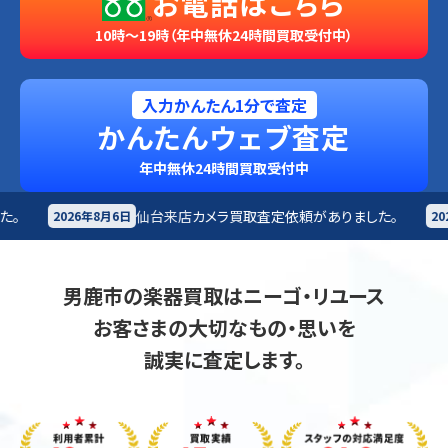
お電話はこちら
10時～19時（年中無休24時間買取受付中）
入力かんたん1分で査定
かんたんウェブ査定
年中無休24時間買取受付中
仙台来店
カメラ買取査定依頼がありました。
高崎来店
そ
2026年8月6日
男鹿市の楽器買取はニーゴ・リユース
お客さまの大切なもの・思いを
誠実に査定します。