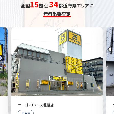
15
34
全国
拠点
都道府県エリアに
無料出張査定
ニーゴ・リユース札幌店
北海道