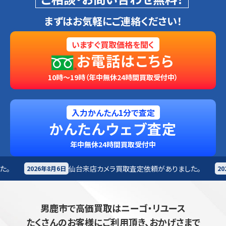
まずはお気軽にご連絡ください！
いますぐ買取価格を聞く
お電話はこちら
10時～19時（年中無休24時間買取受付中）
入力かんたん1分で査定
かんたんウェブ査定
年中無休24時間買取受付中
仙台来店
カメラ買取査定依頼がありました。
高崎来店
そ
2026年8月6日
男鹿市で高価買取はニーゴ・リユース
たくさんのお客様にご利用頂き、おかげさまで