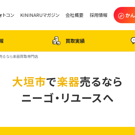
かん
フォトコン
KININARUマガジン
会社概要
採用情報
報
買取実績
売るなら楽器買取専門店
大垣市
で
楽器
売るなら
ニーゴ・リユースへ